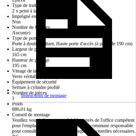
Type de traitement de surface
2 x peint à la machine
Imprégné en autoclave
Non
Nombre de fenêtres
Aucun(e)
Type de porte
Porte à double battant, Haute porte d'accès (à partir de 190 cm)
Largeur de passage
165 cm
Hauteur de passage
195 cm
Vitrage de la porte
Verre véritable
Équipement de sécurité
Serrure à cylindre profilé
Nombre de pièces
Instructions de montage
1
Poids
886,01 kg
Conseil de montage
Veuillez vous informer au préalable auprès de l'office compétent
pour l'emplacement de montage ou de la commune responsable
pour connaître les exigences techniques structurelles nécessaires.