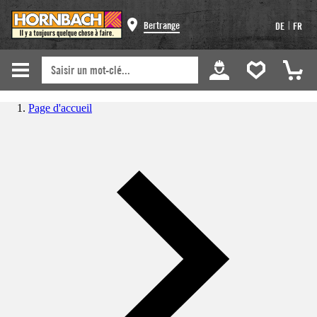
|
Bertrange
DE
FR
Page d'accueil