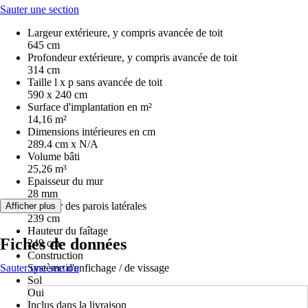
Sauter une section
Largeur extérieure, y compris avancée de toit
645 cm
Profondeur extérieure, y compris avancée de toit
314 cm
Taille l x p sans avancée de toit
590 x 240 cm
Surface d'implantation en m²
14,16 m²
Dimensions intérieures en cm
289.4 cm x N/A
Volume bâti
25,26 m³
Epaisseur du mur
28 mm
Hauteur des parois latérales
Afficher plus
239 cm
Hauteur du faîtage
Fiches de données
249 cm
Construction
Sauter une section
Système d'enfichage / de vissage
Sol
Oui
Inclus dans la livraison