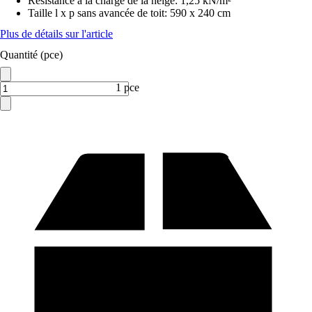
Résistance à la charge de la neige
:
1,25 kN/m²
Taille l x p sans avancée de toit
:
590 x 240 cm
Plus de détails sur l'article
Quantité (pce)
1 pce