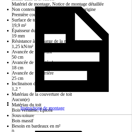
Matériel de montage, Notice de montage détaillée
Non contenu dans le matériel fourni d'origine
Première couverture du toit
Surface de toit
19,9 m²
Épaisseur du toit
19 mm
Résistance à la charge de la neige
1,25 kN/m²
Avancée de toit avant
50 cm
Avancée de toit latérale
18 cm
Avancée de toit arrière
25 cm
Inclinaison du toit
1,2 °
Matériau de la couverture de toit
Aucun(e)
Matériau du toit
Instructions de montage
Bois véritable, Épicéa
Sous-toiture
Bois massif
Besoin en bardeaux en m²
0