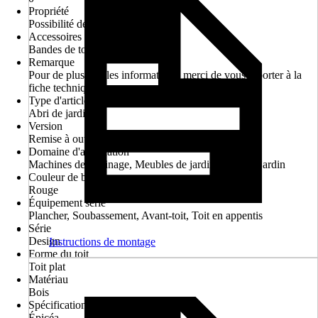
Propriété
Possibilité de montage à l'envers
Accessoires requis
Bandes de toiture autocollantes
Remarque
Pour de plus amples informations, merci de vous reporter à la
fiche technique.
Type d'article
Abri de jardin
Version
Remise à outils
Domaine d'application
Machines de jardinage, Meubles de jardin, Outil de jardin
Couleur de base
Rouge
Équipement série
Plancher, Soubassement, Avant-toit, Toit en appentis
Série
Design
Instructions de montage
Forme du toit
Toit plat
Matériau
Bois
Spécification du matériau
Épicéa