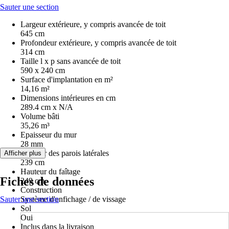
Sauter une section
Largeur extérieure, y compris avancée de toit
645 cm
Profondeur extérieure, y compris avancée de toit
314 cm
Taille l x p sans avancée de toit
590 x 240 cm
Surface d'implantation en m²
14,16 m²
Dimensions intérieures en cm
289.4 cm x N/A
Volume bâti
35,26 m³
Epaisseur du mur
28 mm
Hauteur des parois latérales
Afficher plus
239 cm
Hauteur du faîtage
Fiches de données
249 cm
Construction
Sauter une section
Système d'enfichage / de vissage
Sol
Oui
Inclus dans la livraison