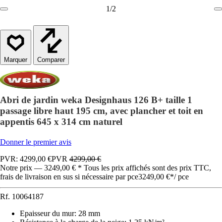
1
/
2
Comparer
Abri de jardin weka Designhaus 126 B+ taille 1
passage libre haut 195 cm, avec plancher et toit en
appentis 645 x 314 cm naturel
Donner le premier avis
PVR: 4299,00 €
PVR
4299,00 €
Notre prix — 3249,00 € * Tous les prix affichés sont des prix TTC,
frais de livraison en sus si nécessaire par pce
3249,00 €
*
/
pce
Rf.
10064187
Epaisseur du mur
:
28 mm