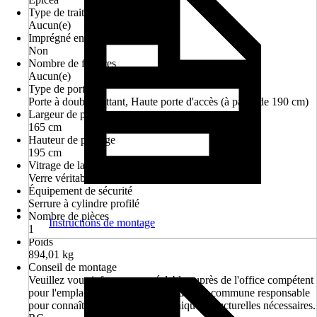
Type de traitement de surface
Aucun(e)
Imprégné en autoclave
Non
Nombre de fenêtres
Aucun(e)
Type de porte
Porte à double battant, Haute porte d'accès (à partir de 190 cm)
Largeur de passage
165 cm
Hauteur de passage
195 cm
Vitrage de la porte
Verre véritable
Équipement de sécurité
Serrure à cylindre profilé
Nombre de pièces
Instructions de montage
1
Poids
894,01 kg
Conseil de montage
Veuillez vous informer au préalable auprès de l'office compétent
pour l'emplacement de montage ou de la commune responsable
pour connaître les exigences techniques structurelles nécessaires.