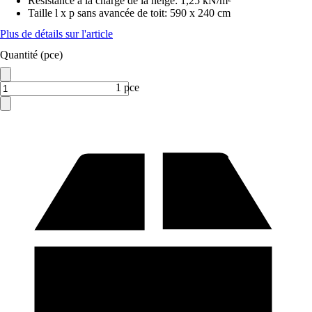
Résistance à la charge de la neige
:
1,25 kN/m²
Taille l x p sans avancée de toit
:
590 x 240 cm
Plus de détails sur l'article
Quantité (pce)
1 pce