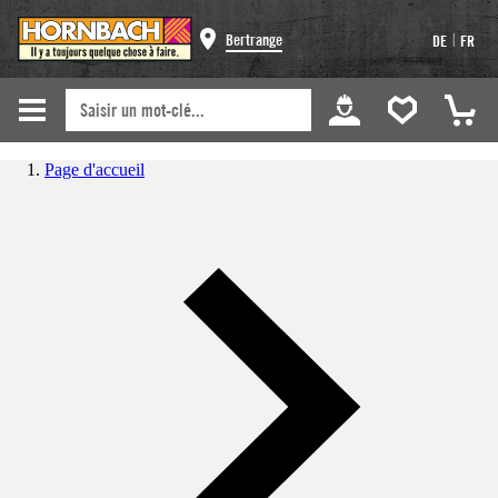
|
Bertrange
DE
FR
Page d'accueil