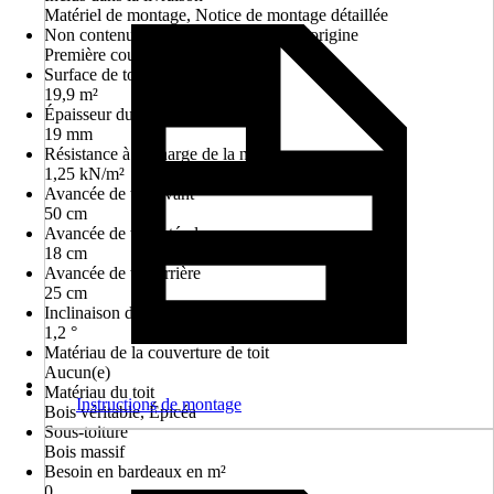
Matériel de montage, Notice de montage détaillée
Non contenu dans le matériel fourni d'origine
Première couverture du toit
Surface de toit
19,9 m²
Épaisseur du toit
19 mm
Résistance à la charge de la neige
1,25 kN/m²
Avancée de toit avant
50 cm
Avancée de toit latérale
18 cm
Avancée de toit arrière
25 cm
Inclinaison du toit
1,2 °
Matériau de la couverture de toit
Aucun(e)
Matériau du toit
Instructions de montage
Bois véritable, Épicéa
Sous-toiture
Bois massif
Besoin en bardeaux en m²
0