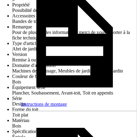
Propriété
Possibilité de montage à l'envers
Accessoires requis
Bandes de toiture autocollantes
Remarque
Pour de plus amples informations, merci de vous reporter à la
fiche technique.
Type d'article
Abri de jardin
Version
Remise à outils
Domaine d'application
Machines de jardinage, Meubles de jardin, Outil de jardin
Couleur de base
Bois
Équipement série
Plancher, Soubassement, Avant-toit, Toit en appentis
Série
Design
Instructions de montage
Forme du toit
Toit plat
Matériau
Bois
Spécification du matériau
Épicéa