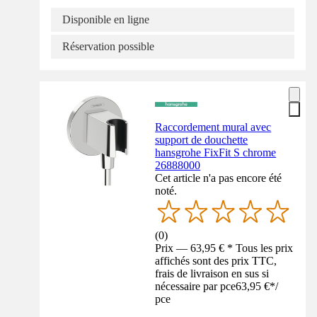
Disponible en ligne
Réservation possible
Raccordement mural avec
support de douchette
hansgrohe FixFit S chrome
26888000
Cet article n'a pas encore été
noté.
(
0
)
Prix — 63,95 € * Tous les prix
affichés sont des prix TTC,
frais de livraison en sus si
nécessaire par pce
63,95 €
*
/
pce