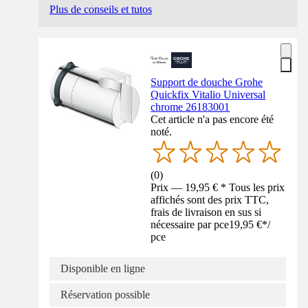
Plus de conseils et tutos
Support de douche Grohe
Quickfix Vitalio Universal
chrome 26183001
Cet article n'a pas encore été
noté.
(
0
)
Prix — 19,95 € * Tous les prix
affichés sont des prix TTC,
frais de livraison en sus si
nécessaire par pce
19,95 €
*
/
pce
Disponible en ligne
Réservation possible