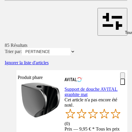
Tous
85 Résultats
Trier par:
Ignorer la liste d'articles
Produit phare
Support de douche AVITAL
graphite mat
Cet article n'a pas encore été
noté.
(
0
)
Prix — 9,95 € * Tous les prix