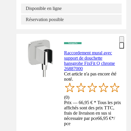
Disponible en ligne
Réservation possible
Raccordement mural avec
support de douchette
hansgrohe FixFit Q chrome
26887000
Cet article n'a pas encore été
noté.
(
0
)
Prix — 66,95 € * Tous les prix
affichés sont des prix TTC,
frais de livraison en sus si
nécessaire par pce
66,95 €
*
/
pce