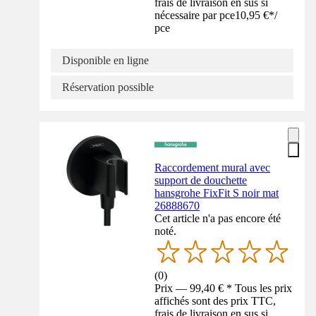
frais de livraison en sus si
nécessaire par pce
10,95 €
*
/
pce
Disponible en ligne
Réservation possible
Raccordement mural avec
support de douchette
hansgrohe FixFit S noir mat
26888670
Cet article n'a pas encore été
noté.
(
0
)
Prix — 99,40 € * Tous les prix
affichés sont des prix TTC,
frais de livraison en sus si