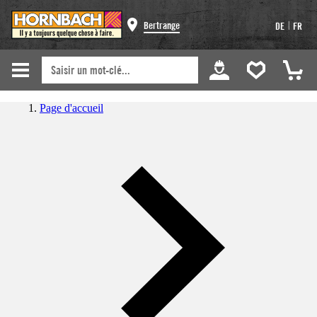
|
Bertrange
DE
FR
Page d'accueil