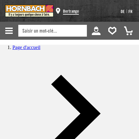
|
Bertrange
DE
FR
Page d'accueil