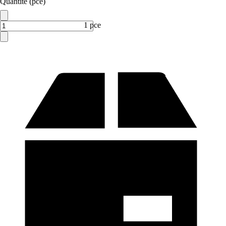
Quantité (pce)
1 pce