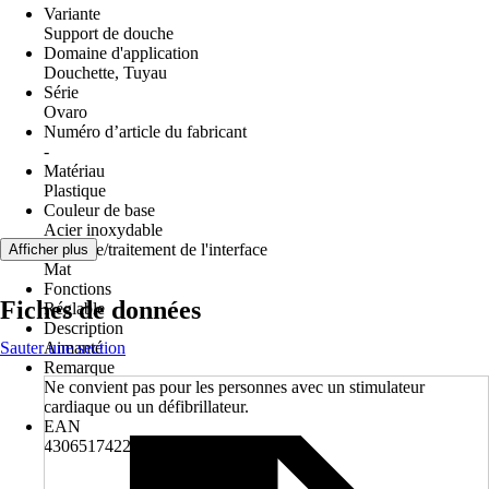
Variante
Support de douche
Domaine d'application
Douchette, Tuyau
Série
Ovaro
Numéro d’article du fabricant
-
Matériau
Plastique
Couleur de base
Acier inoxydable
Interface/traitement de l'interface
Afficher plus
Mat
Fonctions
Fiches de données
Réglable
Description
Sauter une section
Aimanté
Remarque
Ne convient pas pour les personnes avec un stimulateur
cardiaque ou un défibrillateur.
EAN
4306517422127