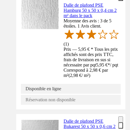
Dalle de plafond PSE
Hamburg 50 x 50 x 0,4 cm 2
m² dans le pack
Moyenne des avis : 3 de 5
étoiles. 1 Avis client.
(
1
)
Prix — 5,95 € * Tous les prix
affichés sont des prix TTC,
frais de livraison en sus si
nécessaire par pqt
5,95 €
*
/
pqt
Correspond à 2,98 € par
m²
(
2,98 €
/
m²
)
Disponible en ligne
Réservation non disponible
Dalle de plafond PSE
Bukarest 50 x 50 x 0,6 cm 2