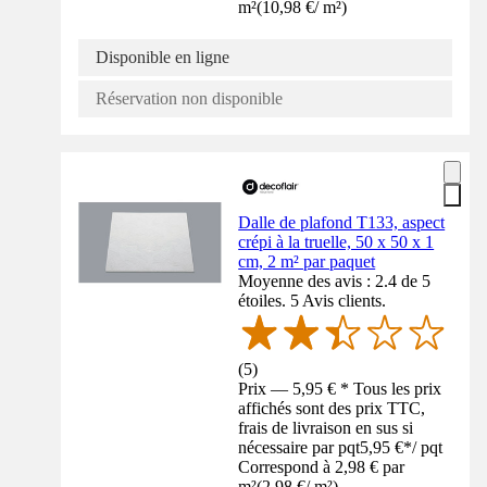
m²
(
10,98 €
/
m²
)
Disponible en ligne
Réservation non disponible
Dalle de plafond T133, aspect
crépi à la truelle, 50 x 50 x 1
cm, 2 m² par paquet
Moyenne des avis : 2.4 de 5
étoiles. 5 Avis clients.
(
5
)
Prix — 5,95 € * Tous les prix
affichés sont des prix TTC,
frais de livraison en sus si
nécessaire par pqt
5,95 €
*
/
pqt
Correspond à 2,98 € par
m²
(
2,98 €
/
m²
)