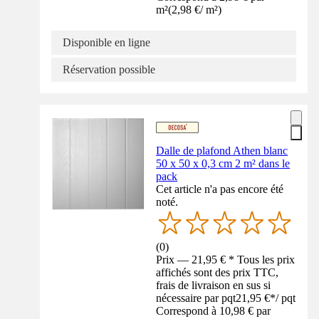
m²
(
2,98 €
/
m²
)
Disponible en ligne
Réservation possible
Dalle de plafond Athen blanc
50 x 50 x 0,3 cm 2 m² dans le
pack
Cet article n'a pas encore été
noté.
(
0
)
Prix — 21,95 € * Tous les prix
affichés sont des prix TTC,
frais de livraison en sus si
nécessaire par pqt
21,95 €
*
/
pqt
Correspond à 10,98 € par