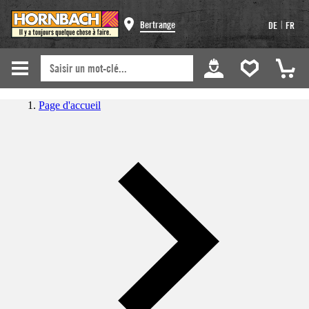
|
Bertrange
DE
FR
Page d'accueil