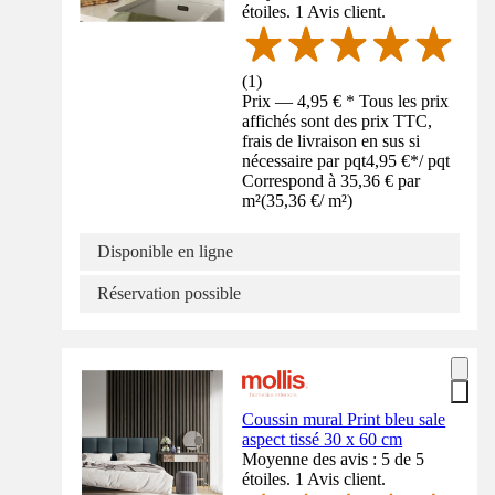
étoiles. 1 Avis client.
(
1
)
Prix — 4,95 € * Tous les prix
affichés sont des prix TTC,
frais de livraison en sus si
nécessaire par pqt
4,95 €
*
/
pqt
Correspond à 35,36 € par
m²
(
35,36 €
/
m²
)
Disponible en ligne
Réservation possible
Coussin mural Print bleu sale
aspect tissé 30 x 60 cm
Moyenne des avis : 5 de 5
étoiles. 1 Avis client.