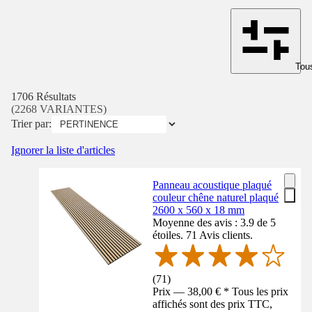
Tous
1706 Résultats
(2268 VARIANTES)
Trier par:
Ignorer la liste d'articles
Panneau acoustique plaqué
couleur chêne naturel plaqué
2600 x 560 x 18 mm
Moyenne des avis : 3.9 de 5
étoiles. 71 Avis clients.
(
71
)
Prix — 38,00 € * Tous les prix
affichés sont des prix TTC,