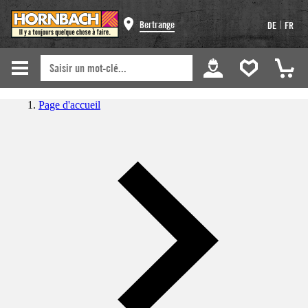
|
Bertrange
DE
FR
Page d'accueil