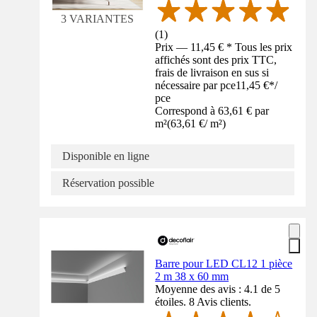
3 VARIANTES
(
1
)
Prix — 11,45 € * Tous les prix
affichés sont des prix TTC,
frais de livraison en sus si
nécessaire par pce
11,45 €
*
/
pce
Correspond à 63,61 € par
m²
(
63,61 €
/
m²
)
Disponible en ligne
Réservation possible
Barre pour LED CL12 1 pièce
2 m 38 x 60 mm
Moyenne des avis : 4.1 de 5
étoiles. 8 Avis clients.