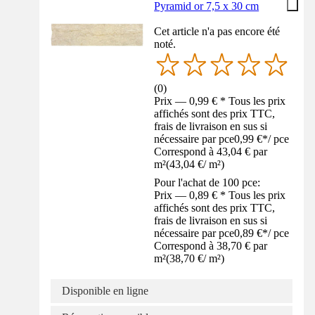
Pyramid or 7,5 x 30 cm
Cet article n'a pas encore été
noté.
(
0
)
Prix — 0,99 € * Tous les prix
affichés sont des prix TTC,
frais de livraison en sus si
nécessaire par pce
0,99 €
*
/
pce
Correspond à 43,04 € par
m²
(
43,04 €
/
m²
)
Pour l'achat de 100 pce:
Prix — 0,89 € * Tous les prix
affichés sont des prix TTC,
frais de livraison en sus si
nécessaire par pce
0,89 €
*
/
pce
Correspond à 38,70 € par
m²
(
38,70 €
/
m²
)
Disponible en ligne