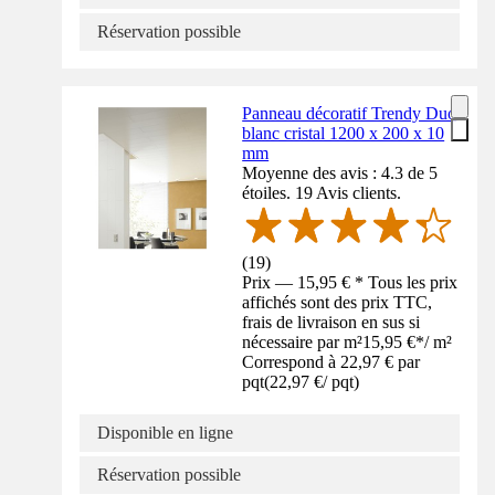
Réservation possible
Panneau décoratif Trendy Duo
blanc cristal 1200 x 200 x 10
mm
Moyenne des avis : 4.3 de 5
étoiles. 19 Avis clients.
(
19
)
Prix — 15,95 € * Tous les prix
affichés sont des prix TTC,
frais de livraison en sus si
nécessaire par m²
15,95 €
*
/
m²
Correspond à 22,97 € par
pqt
(
22,97 €
/
pqt
)
Disponible en ligne
Réservation possible