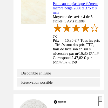
Panneau en plastique élément
marbre beige 2600 x 375 x 8
mm
Moyenne des avis : 4 de 5
étoiles. 5 Avis clients.
(
5
)
Prix — 16,35 € * Tous les prix
affichés sont des prix TTC,
frais de livraison en sus si
nécessaire par m²
16,35 €
*
/
m²
Correspond à 47,82 € par
pqt
(
47,82 €
/
pqt
)
Disponible en ligne
Réservation possible