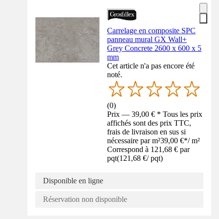
Carrelage en composite SPC
panneau mural GX Wall+
Grey Concrete 2600 x 600 x 5
mm
Cet article n'a pas encore été
noté.
(
0
)
Prix — 39,00 € * Tous les prix
affichés sont des prix TTC,
frais de livraison en sus si
nécessaire par m²
39,00 €
*
/
m²
Correspond à 121,68 € par
pqt
(
121,68 €
/
pqt
)
Disponible en ligne
Réservation non disponible