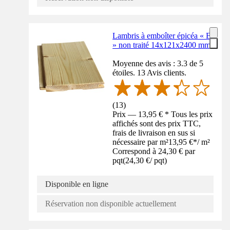
Lambris à emboîter épicéa « B
» non traité 14x121x2400 mm
Moyenne des avis : 3.3 de 5
étoiles. 13 Avis clients.
(
13
)
Prix — 13,95 € * Tous les prix
affichés sont des prix TTC,
frais de livraison en sus si
nécessaire par m²
13,95 €
*
/
m²
Correspond à 24,30 € par
pqt
(
24,30 €
/
pqt
)
Disponible en ligne
Réservation non disponible actuellement