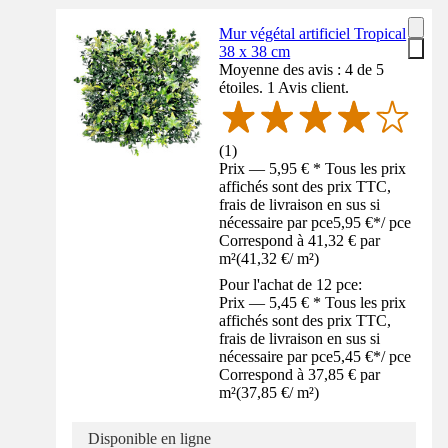
Mur végétal artificiel Tropical
38 x 38 cm
Moyenne des avis : 4 de 5
étoiles. 1 Avis client.
(
1
)
Prix — 5,95 € * Tous les prix
affichés sont des prix TTC,
frais de livraison en sus si
nécessaire par pce
5,95 €
*
/
pce
Correspond à 41,32 € par
m²
(
41,32 €
/
m²
)
Pour l'achat de 12 pce:
Prix — 5,45 € * Tous les prix
affichés sont des prix TTC,
frais de livraison en sus si
nécessaire par pce
5,45 €
*
/
pce
Correspond à 37,85 € par
m²
(
37,85 €
/
m²
)
Disponible en ligne