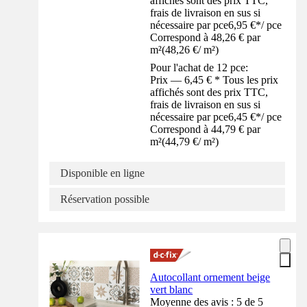
affichés sont des prix TTC,
frais de livraison en sus si
nécessaire par pce
6,95 €
*
/
pce
Correspond à 48,26 € par
m²
(
48,26 €
/
m²
)
Pour l'achat de 12 pce:
Prix — 6,45 € * Tous les prix
affichés sont des prix TTC,
frais de livraison en sus si
nécessaire par pce
6,45 €
*
/
pce
Correspond à 44,79 € par
m²
(
44,79 €
/
m²
)
Disponible en ligne
Réservation possible
Autocollant ornement beige
vert blanc
Moyenne des avis : 5 de 5