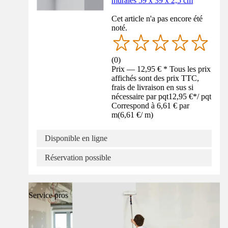
murales 59 x 39 x 2,5 cm
Cet article n'a pas encore été
noté.
(
0
)
Prix — 12,95 € * Tous les prix
affichés sont des prix TTC,
frais de livraison en sus si
nécessaire par pqt
12,95 €
*
/
pqt
Correspond à 6,61 € par
m
(
6,61 €
/
m
)
Disponible en ligne
Réservation possible
Service pros