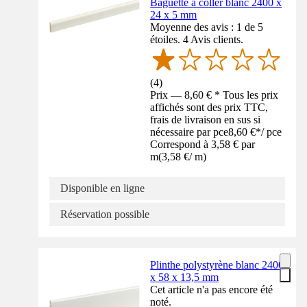
Baguette à coller blanc 2400 x
24 x 5 mm
Moyenne des avis : 1 de 5
étoiles. 4 Avis clients.
(
4
)
Prix — 8,60 € * Tous les prix
affichés sont des prix TTC,
frais de livraison en sus si
nécessaire par pce
8,60 €
*
/
pce
Correspond à 3,58 € par
m
(
3,58 €
/
m
)
Disponible en ligne
Réservation possible
Plinthe polystyrène blanc 2400
x 58 x 13,5 mm
Cet article n'a pas encore été
noté.