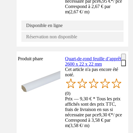
nécessaire par pce
6,95 €
*
/
pce
Correspond à 2,67 € par
m
(
2,67 €
/
m
)
Disponible en ligne
Réservation non disponible
Produit phare
Quart-de-rond feuille d’apprêt
2600 x 22 x 22 mm
Cet article n'a pas encore été
noté.
(
0
)
Prix — 9,30 € * Tous les prix
affichés sont des prix TTC,
frais de livraison en sus si
nécessaire par pce
9,30 €
*
/
pce
Correspond à 3,58 € par
m
(
3,58 €
/
m
)