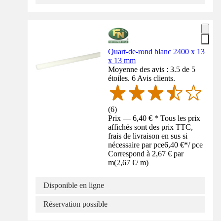
Quart-de-rond blanc 2400 x 13
x 13 mm
Moyenne des avis : 3.5 de 5
étoiles. 6 Avis clients.
(
6
)
Prix — 6,40 € * Tous les prix
affichés sont des prix TTC,
frais de livraison en sus si
nécessaire par pce
6,40 €
*
/
pce
Correspond à 2,67 € par
m
(
2,67 €
/
m
)
Disponible en ligne
Réservation possible