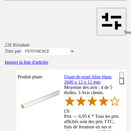
Tous
226 Résultats
Trier par:
Ignorer la liste d'articles
Produit phare
Quart-de-rond frêne blanc
2600 x 12 x 12 mm
Moyenne des avis : 4 de 5
étoiles. 3 Avis clients.
(
3
)
Prix — 6,95 € * Tous les prix
affichés sont des prix TTC,
frais de livraison en sus si