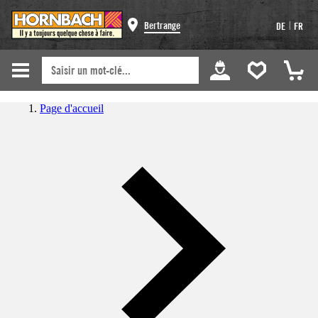
|
Bertrange
DE
FR
Page d'accueil