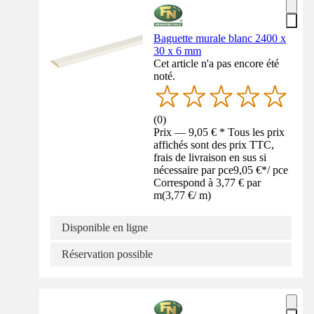
Baguette murale blanc 2400 x
30 x 6 mm
Cet article n'a pas encore été
noté.
(
0
)
Prix — 9,05 € * Tous les prix
affichés sont des prix TTC,
frais de livraison en sus si
nécessaire par pce
9,05 €
*
/
pce
Correspond à 3,77 € par
m
(
3,77 €
/
m
)
Disponible en ligne
Réservation possible