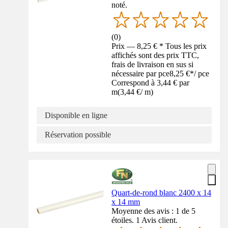
noté.
(
0
)
Prix — 8,25 € * Tous les prix
affichés sont des prix TTC,
frais de livraison en sus si
nécessaire par pce
8,25 €
*
/
pce
Correspond à 3,44 € par
m
(
3,44 €
/
m
)
Disponible en ligne
Réservation possible
Quart-de-rond blanc 2400 x 14
x 14 mm
Moyenne des avis : 1 de 5
étoiles. 1 Avis client.