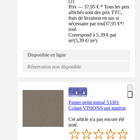
(
2
)
Prix — 37,95 € * Tous les prix
affichés sont des prix TTC,
frais de livraison en sus si
nécessaire par roul
37,95 €
*
/
roul
Correspond à 5,39 € par
m²
(
5,39 €
/
m²
)
Disponible en ligne
Réservation non disponible
Papier peint intissé 53301
Colani VISIONS uni marron
Cet article n'a pas encore été
noté.