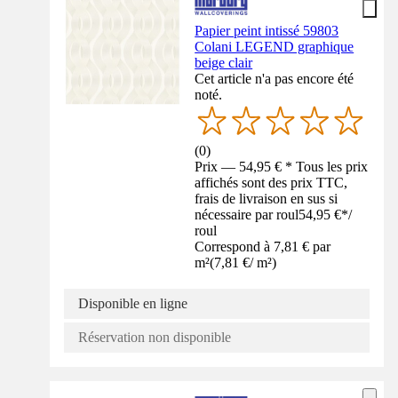
Papier peint intissé 59803
Colani LEGEND graphique
beige clair
Cet article n'a pas encore été
noté.
(
0
)
Prix — 54,95 € * Tous les prix
affichés sont des prix TTC,
frais de livraison en sus si
nécessaire par roul
54,95 €
*
/
roul
Correspond à 7,81 € par
m²
(
7,81 €
/
m²
)
Disponible en ligne
Réservation non disponible