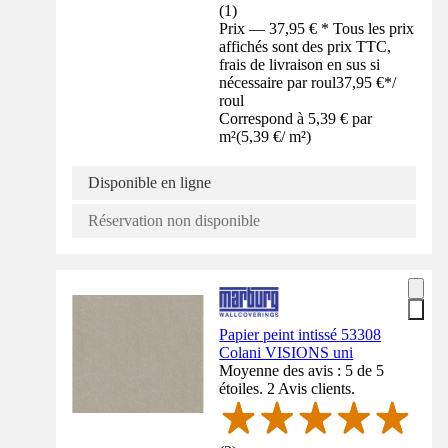
(
1
)
Prix — 37,95 € * Tous les prix
affichés sont des prix TTC,
frais de livraison en sus si
nécessaire par roul
37,95 €
*
/
roul
Correspond à 5,39 € par
m²
(
5,39 €
/
m²
)
Disponible en ligne
Réservation non disponible
Papier peint intissé 53308
Colani VISIONS uni
Moyenne des avis : 5 de 5
étoiles. 2 Avis clients.