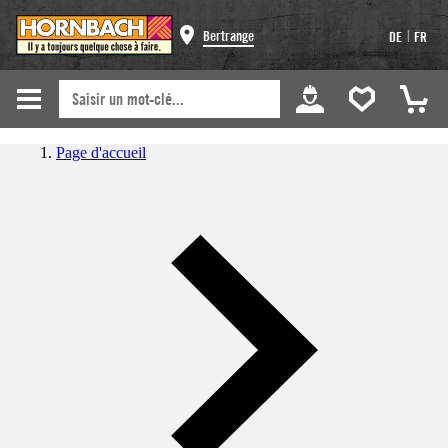
|
Bertrange
DE
FR
Page d'accueil