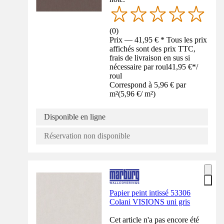
(
0
)
Prix — 41,95 € * Tous les prix
affichés sont des prix TTC,
frais de livraison en sus si
nécessaire par roul
41,95 €
*
/
roul
Correspond à 5,96 € par
m²
(
5,96 €
/
m²
)
Disponible en ligne
Réservation non disponible
Papier peint intissé 53306
Colani VISIONS uni gris
Cet article n'a pas encore été