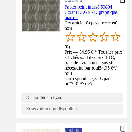
Papier peint intissé 59804
Colani LEGEND graphique,
marron
Cet article n'a pas encore été
noté.
(
0
)
Prix — 54,95 € * Tous les prix
affichés sont des prix TTC,
frais de livraison en sus si
nécessaire par roul
54,95 €
*
/
roul
Correspond à 7,81 € par
m²
(
7,81 €
/
m²
)
Disponible en ligne
Réservation non disponible