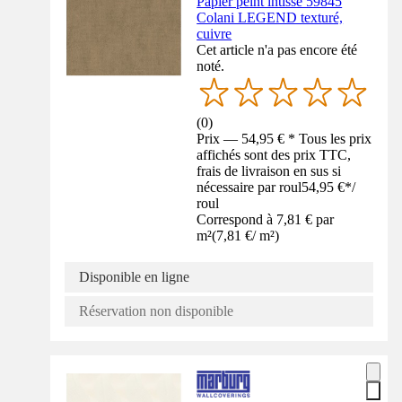
Papier peint intissé 59845
Colani LEGEND texturé,
cuivre
Cet article n'a pas encore été
noté.
(
0
)
Prix — 54,95 € * Tous les prix
affichés sont des prix TTC,
frais de livraison en sus si
nécessaire par roul
54,95 €
*
/
roul
Correspond à 7,81 € par
m²
(
7,81 €
/
m²
)
Disponible en ligne
Réservation non disponible