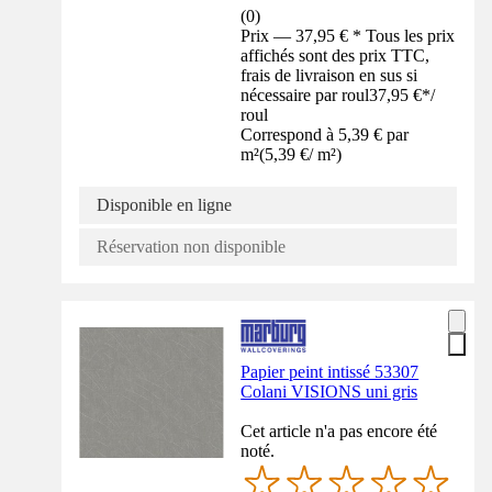
(
0
)
Prix — 37,95 € * Tous les prix
affichés sont des prix TTC,
frais de livraison en sus si
nécessaire par roul
37,95 €
*
/
roul
Correspond à 5,39 € par
m²
(
5,39 €
/
m²
)
Disponible en ligne
Réservation non disponible
Papier peint intissé 53307
Colani VISIONS uni gris
Cet article n'a pas encore été
noté.