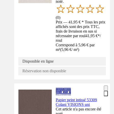
noté.
(
0
)
Prix — 41,95 € * Tous les prix
affichés sont des prix TTC,
frais de livraison en sus si
nécessaire par roul
41,95 €
*
/
roul
Correspond à 5,96 € par
m²
(
5,96 €
/
m²
)
Disponible en ligne
Réservation non disponible
Papier peint intissé 53309
Colani VISIONS uni
Cet article n'a pas encore été
noté.