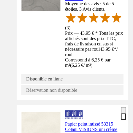
Moyenne des avis : 5 de 5
étoiles. 3 Avis clients.
(
3
)
Prix — 43,95 € * Tous les prix
affichés sont des prix TTC,
frais de livraison en sus si
nécessaire par roul
43,95 €
*
/
roul
Correspond à 6,25 € par
m²
(
6,25 €
/
m²
)
Disponible en ligne
Réservation non disponible
Papier peint intissé 53315
Colani VISIONS uni crème