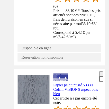
(
0
)
Prix — 38,10 € * Tous les prix
affichés sont des prix TTC,
frais de livraison en sus si
nécessaire par roul
38,10 €
*
/
roul
Correspond à 5,42 € par
m²
(
5,42 €
/
m²
)
Disponible en ligne
Réservation non disponible
Papier peint intissé 53330
Colani VISIONS aspect bois
bleu
Cet article n'a pas encore été
noté.