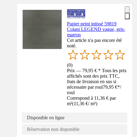
Papier peint intissé 59819
Colani LEGEND vague, gris-
marron
Cet article n'a pas encore été
noté.
(
0
)
Prix — 79,95 € * Tous les prix
affichés sont des prix TTC,
frais de livraison en sus si
nécessaire par roul
79,95 €
*
/
roul
Correspond à 11,36 € par
m²
(
11,36 €
/
m²
)
Disponible en ligne
Réservation non disponible