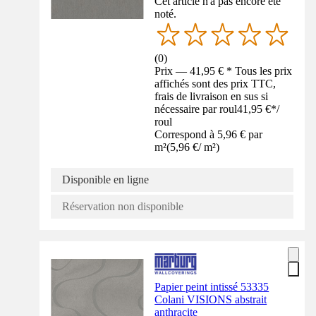
Cet article n'a pas encore été
noté.
(
0
)
Prix — 41,95 € * Tous les prix
affichés sont des prix TTC,
frais de livraison en sus si
nécessaire par roul
41,95 €
*
/
roul
Correspond à 5,96 € par
m²
(
5,96 €
/
m²
)
Disponible en ligne
Réservation non disponible
Papier peint intissé 53335
Colani VISIONS abstrait
anthracite