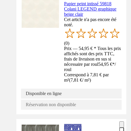
Papier peint intissé 59818
Colani LEGEND graphique
beige clair
Cet article n'a pas encore été
noté.
(
0
)
Prix — 54,95 € * Tous les prix
affichés sont des prix TTC,
frais de livraison en sus si
nécessaire par roul
54,95 €
*
/
roul
Correspond à 7,81 € par
m²
(
7,81 €
/
m²
)
Disponible en ligne
Réservation non disponible