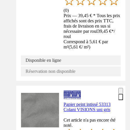
(
0
)
Prix — 39,45 € * Tous les prix
affichés sont des prix TTC,
frais de livraison en sus si
nécessaire par roul
39,45 €
*
/
roul
Correspond à 5,61 € par
m²
(
5,61 €
/
m²
)
Disponible en ligne
Réservation non disponible
Papier peint intissé 53313
Colani VISIONS uni gris
Cet article n'a pas encore été
noté.