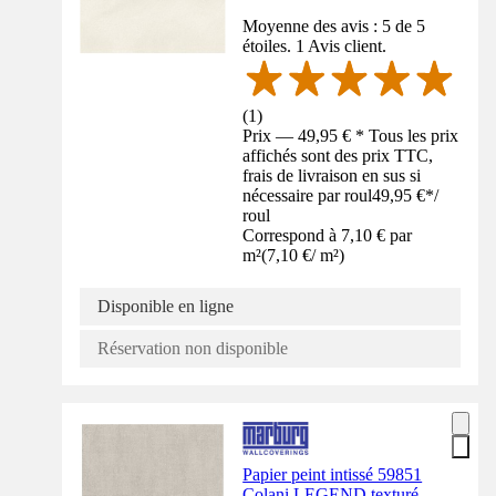
Moyenne des avis : 5 de 5
étoiles. 1 Avis client.
(
1
)
Prix — 49,95 € * Tous les prix
affichés sont des prix TTC,
frais de livraison en sus si
nécessaire par roul
49,95 €
*
/
roul
Correspond à 7,10 € par
m²
(
7,10 €
/
m²
)
Disponible en ligne
Réservation non disponible
Papier peint intissé 59851
Colani LEGEND texturé,