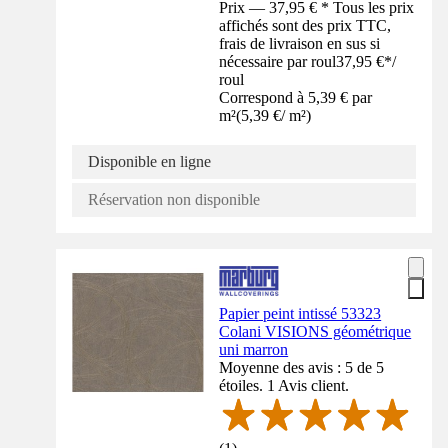
Prix — 37,95 € * Tous les prix
affichés sont des prix TTC,
frais de livraison en sus si
nécessaire par roul
37,95 €
*
/
roul
Correspond à 5,39 € par
m²
(
5,39 €
/
m²
)
Disponible en ligne
Réservation non disponible
Papier peint intissé 53323
Colani VISIONS géométrique
uni marron
Moyenne des avis : 5 de 5
étoiles. 1 Avis client.