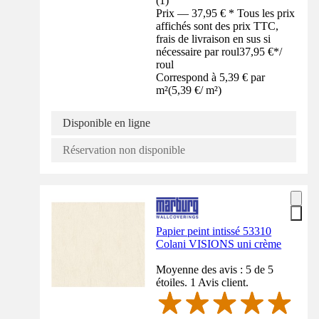
(
1
)
Prix — 37,95 € * Tous les prix
affichés sont des prix TTC,
frais de livraison en sus si
nécessaire par roul
37,95 €
*
/
roul
Correspond à 5,39 € par
m²
(
5,39 €
/
m²
)
Disponible en ligne
Réservation non disponible
Papier peint intissé 53310
Colani VISIONS uni crème
Moyenne des avis : 5 de 5
étoiles. 1 Avis client.