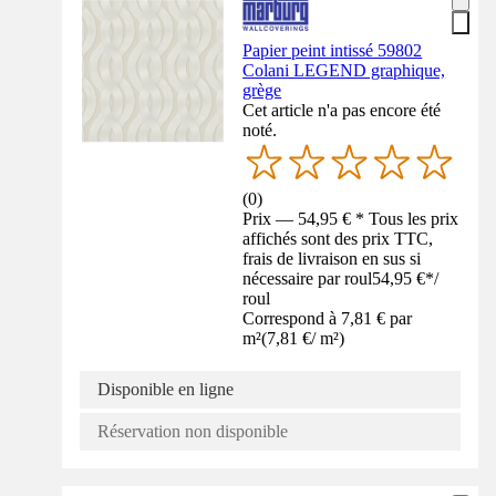
Papier peint intissé 59802
Colani LEGEND graphique,
grège
Cet article n'a pas encore été
noté.
(
0
)
Prix — 54,95 € * Tous les prix
affichés sont des prix TTC,
frais de livraison en sus si
nécessaire par roul
54,95 €
*
/
roul
Correspond à 7,81 € par
m²
(
7,81 €
/
m²
)
Disponible en ligne
Réservation non disponible