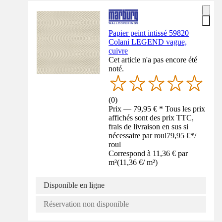
Papier peint intissé 59820
Colani LEGEND vague,
cuivre
Cet article n'a pas encore été
noté.
(
0
)
Prix — 79,95 € * Tous les prix
affichés sont des prix TTC,
frais de livraison en sus si
nécessaire par roul
79,95 €
*
/
roul
Correspond à 11,36 € par
m²
(
11,36 €
/
m²
)
Disponible en ligne
Réservation non disponible