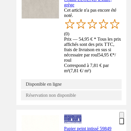
grège
Cet article n'a pas encore été
noté.
(
0
)
Prix — 54,95 € * Tous les prix
affichés sont des prix TTC,
frais de livraison en sus si
nécessaire par roul
54,95 €
*
/
roul
Correspond à 7,81 € par
m²
(
7,81 €
/
m²
)
Disponible en ligne
Réservation non disponible
Papier peint intissé 59849