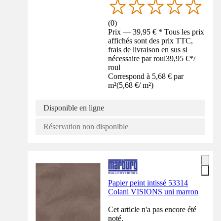
(
0
)
Prix — 39,95 € * Tous les prix
affichés sont des prix TTC,
frais de livraison en sus si
nécessaire par roul
39,95 €
*
/
roul
Correspond à 5,68 € par
m²
(
5,68 €
/
m²
)
Disponible en ligne
Réservation non disponible
Papier peint intissé 53314
Colani VISIONS uni marron
Cet article n'a pas encore été
noté.