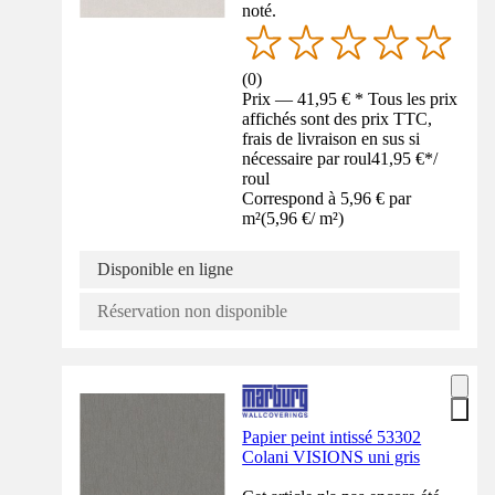
noté.
(
0
)
Prix — 41,95 € * Tous les prix
affichés sont des prix TTC,
frais de livraison en sus si
nécessaire par roul
41,95 €
*
/
roul
Correspond à 5,96 € par
m²
(
5,96 €
/
m²
)
Disponible en ligne
Réservation non disponible
Papier peint intissé 53302
Colani VISIONS uni gris