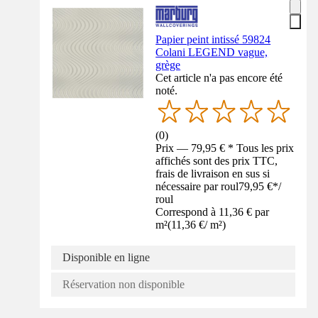
Papier peint intissé 59824
Colani LEGEND vague,
grège
Cet article n'a pas encore été
noté.
(
0
)
Prix — 79,95 € * Tous les prix
affichés sont des prix TTC,
frais de livraison en sus si
nécessaire par roul
79,95 €
*
/
roul
Correspond à 11,36 € par
m²
(
11,36 €
/
m²
)
Disponible en ligne
Réservation non disponible