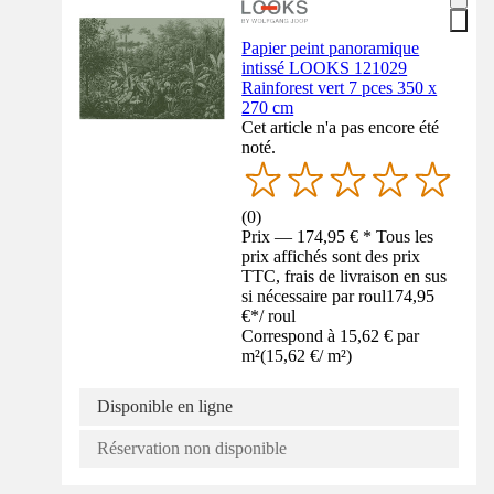
Papier peint panoramique
intissé LOOKS 121029
Rainforest vert 7 pces 350 x
270 cm
Cet article n'a pas encore été
noté.
(
0
)
Prix — 174,95 € * Tous les
prix affichés sont des prix
TTC, frais de livraison en sus
si nécessaire par roul
174,95
€
*
/
roul
Correspond à 15,62 € par
m²
(
15,62 €
/
m²
)
Disponible en ligne
Réservation non disponible