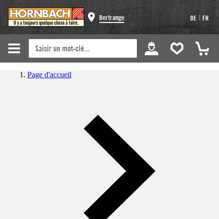
|
Bertrange
DE
FR
Page d'accueil