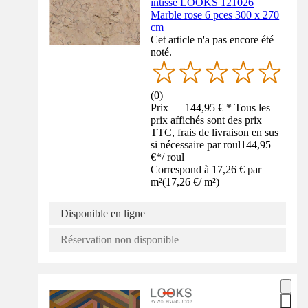
intissé LOOKS 121026
Marble rose 6 pces 300 x 270
cm
Cet article n'a pas encore été
noté.
(
0
)
Prix — 144,95 € * Tous les
prix affichés sont des prix
TTC, frais de livraison en sus
si nécessaire par roul
144,95
€
*
/
roul
Correspond à 17,26 € par
m²
(
17,26 €
/
m²
)
Disponible en ligne
Réservation non disponible