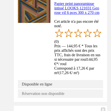
Papier peint panoramique
intissé LOOKS 121031 Geo
rose vif 6 pces 300 x 270 cm
Cet article n'a pas encore été
noté.
(
0
)
Prix — 144,95 € * Tous les
prix affichés sont des prix
TTC, frais de livraison en sus
si nécessaire par roul
144,95
€
*
/
roul
Correspond à 17,26 € par
m²
(
17,26 €
/
m²
)
Disponible en ligne
Réservation non disponible