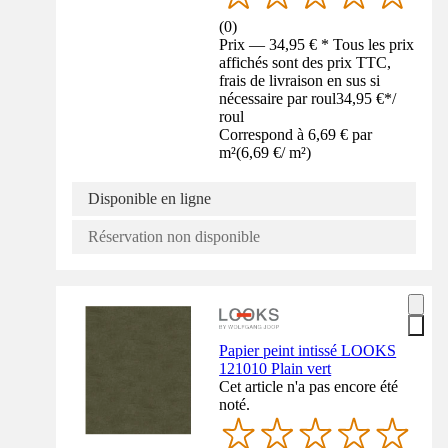
(
0
)
Prix — 34,95 € * Tous les prix
affichés sont des prix TTC,
frais de livraison en sus si
nécessaire par roul
34,95 €
*
/
roul
Correspond à 6,69 € par
m²
(
6,69 €
/
m²
)
Disponible en ligne
Réservation non disponible
Papier peint intissé LOOKS
121010 Plain vert
Cet article n'a pas encore été
noté.