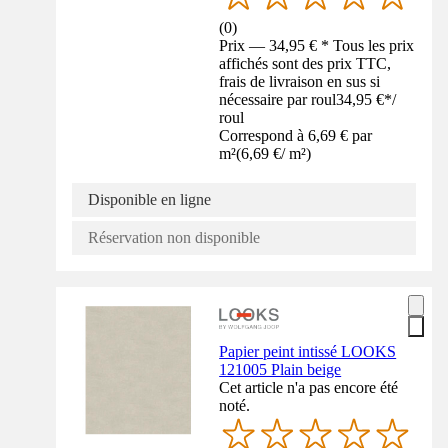
(
0
)
Prix — 34,95 € * Tous les prix
affichés sont des prix TTC,
frais de livraison en sus si
nécessaire par roul
34,95 €
*
/
roul
Correspond à 6,69 € par
m²
(
6,69 €
/
m²
)
Disponible en ligne
Réservation non disponible
Papier peint intissé LOOKS
121005 Plain beige
Cet article n'a pas encore été
noté.