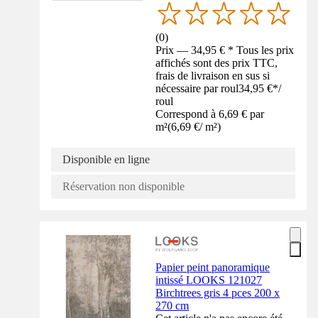
(
0
)
Prix — 34,95 € * Tous les prix
affichés sont des prix TTC,
frais de livraison en sus si
nécessaire par roul
34,95 €
*
/
roul
Correspond à 6,69 € par
m²
(
6,69 €
/
m²
)
Disponible en ligne
Réservation non disponible
Papier peint panoramique
intissé LOOKS 121027
Birchtrees gris 4 pces 200 x
270 cm