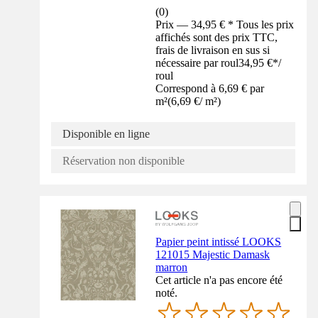
(
0
)
Prix — 34,95 € * Tous les prix
affichés sont des prix TTC,
frais de livraison en sus si
nécessaire par roul
34,95 €
*
/
roul
Correspond à 6,69 € par
m²
(
6,69 €
/
m²
)
Disponible en ligne
Réservation non disponible
Papier peint intissé LOOKS
121015 Majestic Damask
marron
Cet article n'a pas encore été
noté.