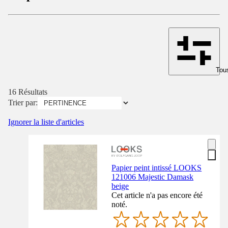
Tous
16 Résultats
Trier par:
Ignorer la liste d'articles
Papier peint intissé LOOKS
121006 Majestic Damask
beige
Cet article n'a pas encore été
noté.