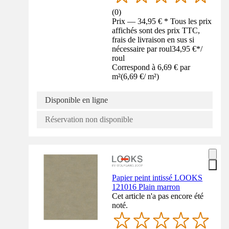
(
0
)
Prix — 34,95 € * Tous les prix
affichés sont des prix TTC,
frais de livraison en sus si
nécessaire par roul
34,95 €
*
/
roul
Correspond à 6,69 € par
m²
(
6,69 €
/
m²
)
Disponible en ligne
Réservation non disponible
Papier peint intissé LOOKS
121016 Plain marron
Cet article n'a pas encore été
noté.