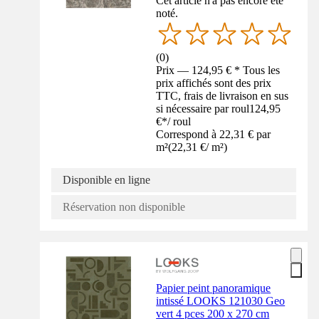
Cet article n'a pas encore été
noté.
(
0
)
Prix — 124,95 € * Tous les
prix affichés sont des prix
TTC, frais de livraison en sus
si nécessaire par roul
124,95
€
*
/
roul
Correspond à 22,31 € par
m²
(
22,31 €
/
m²
)
Disponible en ligne
Réservation non disponible
Papier peint panoramique
intissé LOOKS 121030 Geo
vert 4 pces 200 x 270 cm