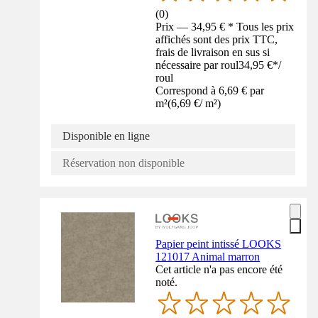
(
0
)
Prix — 34,95 € * Tous les prix
affichés sont des prix TTC,
frais de livraison en sus si
nécessaire par roul
34,95 €
*
/
roul
Correspond à 6,69 € par
m²
(
6,69 €
/
m²
)
Disponible en ligne
Réservation non disponible
Papier peint intissé LOOKS
121017 Animal marron
Cet article n'a pas encore été
noté.