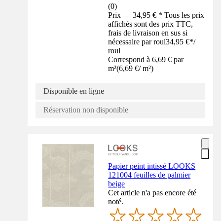
(
0
)
Prix — 34,95 € * Tous les prix
affichés sont des prix TTC,
frais de livraison en sus si
nécessaire par roul
34,95 €
*
/
roul
Correspond à 6,69 € par
m²
(
6,69 €
/
m²
)
Disponible en ligne
Réservation non disponible
Papier peint intissé LOOKS
121004 feuilles de palmier
beige
Cet article n'a pas encore été
noté.