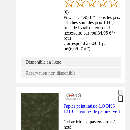
(
0
)
Prix — 34,95 € * Tous les prix
affichés sont des prix TTC,
frais de livraison en sus si
nécessaire par roul
34,95 €
*
/
roul
Correspond à 6,69 € par
m²
(
6,69 €
/
m²
)
Disponible en ligne
Réservation non disponible
Papier peint intissé LOOKS
121011 feuilles de palmier vert
Cet article n'a pas encore été
noté.