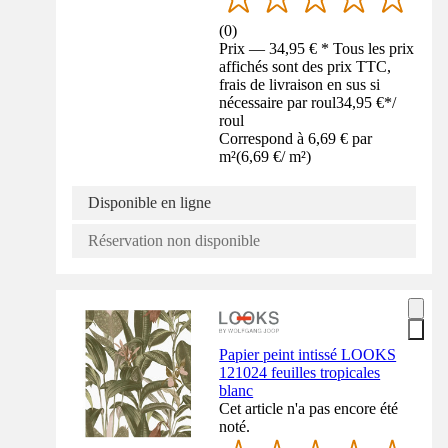
(
0
)
Prix — 34,95 € * Tous les prix
affichés sont des prix TTC,
frais de livraison en sus si
nécessaire par roul
34,95 €
*
/
roul
Correspond à 6,69 € par
m²
(
6,69 €
/
m²
)
Disponible en ligne
Réservation non disponible
Papier peint intissé LOOKS
121024 feuilles tropicales
blanc
Cet article n'a pas encore été
noté.