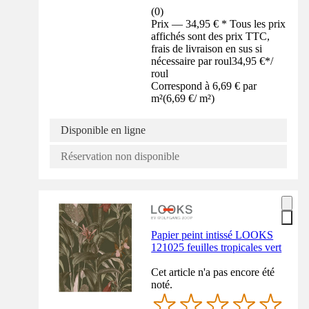
(
0
)
Prix — 34,95 € * Tous les prix
affichés sont des prix TTC,
frais de livraison en sus si
nécessaire par roul
34,95 €
*
/
roul
Correspond à 6,69 € par
m²
(
6,69 €
/
m²
)
Disponible en ligne
Réservation non disponible
Papier peint intissé LOOKS
121025 feuilles tropicales vert
Cet article n'a pas encore été
noté.