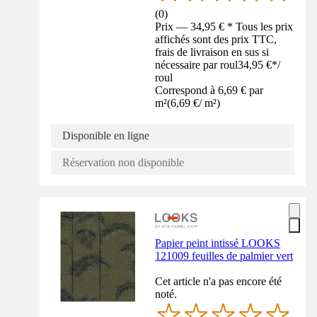
(
0
)
Prix — 34,95 € * Tous les prix
affichés sont des prix TTC,
frais de livraison en sus si
nécessaire par roul
34,95 €
*
/
roul
Correspond à 6,69 € par
m²
(
6,69 €
/
m²
)
Disponible en ligne
Réservation non disponible
Papier peint intissé LOOKS
121009 feuilles de palmier vert
Cet article n'a pas encore été
noté.