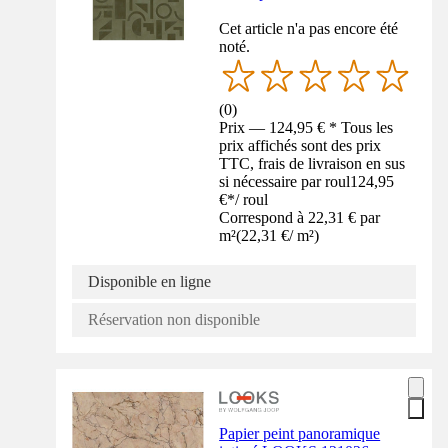
Cet article n'a pas encore été
noté.
(
0
)
Prix — 124,95 € * Tous les
prix affichés sont des prix
TTC, frais de livraison en sus
si nécessaire par roul
124,95
€
*
/
roul
Correspond à 22,31 € par
m²
(
22,31 €
/
m²
)
Disponible en ligne
Réservation non disponible
Papier peint panoramique