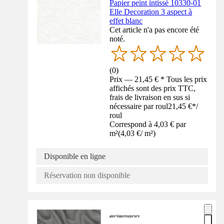
Papier peint intissé 10330-01
Elle Decoration 3 aspect à
effet blanc
Cet article n'a pas encore été
noté.
(
0
)
Prix — 21,45 € * Tous les prix
affichés sont des prix TTC,
frais de livraison en sus si
nécessaire par roul
21,45 €
*
/
roul
Correspond à 4,03 € par
m²
(
4,03 €
/
m²
)
Disponible en ligne
Réservation non disponible