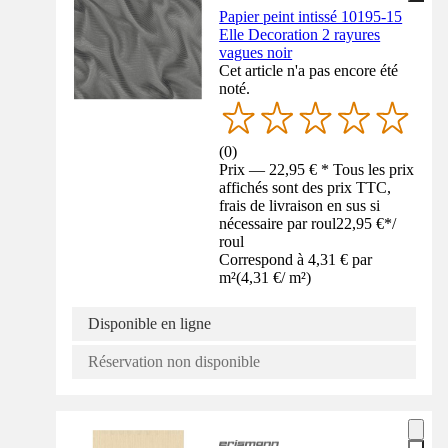
Papier peint intissé 10195-15
Elle Decoration 2 rayures
vagues noir
Cet article n'a pas encore été
noté.
(
0
)
Prix — 22,95 € * Tous les prix
affichés sont des prix TTC,
frais de livraison en sus si
nécessaire par roul
22,95 €
*
/
roul
Correspond à 4,31 € par
m²
(
4,31 €
/
m²
)
Disponible en ligne
Réservation non disponible