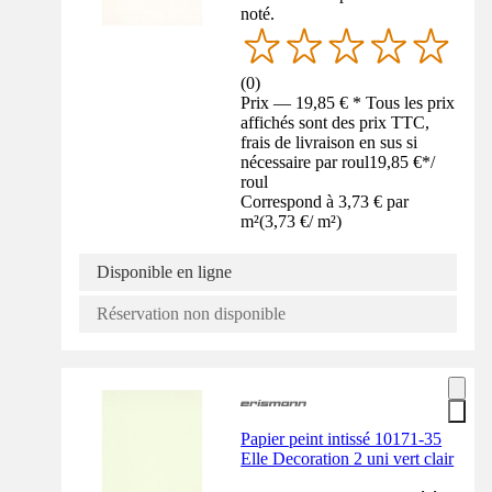
noté.
(
0
)
Prix — 19,85 € * Tous les prix
affichés sont des prix TTC,
frais de livraison en sus si
nécessaire par roul
19,85 €
*
/
roul
Correspond à 3,73 € par
m²
(
3,73 €
/
m²
)
Disponible en ligne
Réservation non disponible
Papier peint intissé 10171-35
Elle Decoration 2 uni vert clair