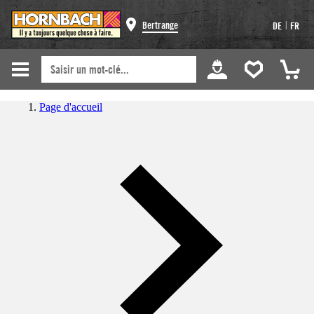
|
Bertrange
DE
FR
Page d'accueil