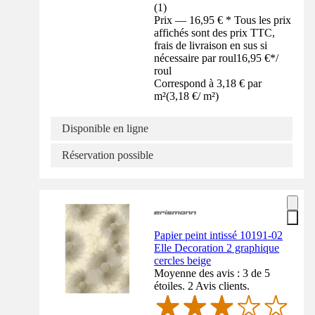
(
1
)
Prix — 16,95 € * Tous les prix
affichés sont des prix TTC,
frais de livraison en sus si
nécessaire par roul
16,95 €
*
/
roul
Correspond à 3,18 € par
m²
(
3,18 €
/
m²
)
Disponible en ligne
Réservation possible
Papier peint intissé 10191-02
Elle Decoration 2 graphique
cercles beige
Moyenne des avis : 3 de 5
étoiles. 2 Avis clients.