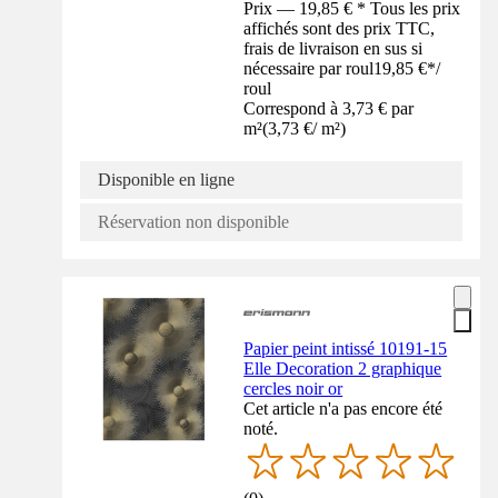
Prix — 19,85 € * Tous les prix
affichés sont des prix TTC,
frais de livraison en sus si
nécessaire par roul
19,85 €
*
/
roul
Correspond à 3,73 € par
m²
(
3,73 €
/
m²
)
Disponible en ligne
Réservation non disponible
Papier peint intissé 10191-15
Elle Decoration 2 graphique
cercles noir or
Cet article n'a pas encore été
noté.