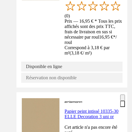
(
0
)
Prix — 16,95 € * Tous les prix
affichés sont des prix TTC,
frais de livraison en sus si
nécessaire par roul
16,95 €
*
/
roul
Correspond à 3,18 € par
m²
(
3,18 €
/
m²
)
Disponible en ligne
Réservation non disponible
Papier peint intissé 10335-30
ELLE Decoration 3 uni or
Cet article n'a pas encore été