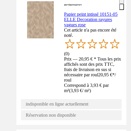
Papier peint intissé 10151-05
ELLE Decoration rayures
vagues rose
Cet article n'a pas encore été
noté.
(
0
)
Prix — 20,95 € * Tous les prix
affichés sont des prix TTC,
frais de livraison en sus si
nécessaire par roul
20,95 €
*
/
roul
Correspond à 3,93 € par
m²
(
3,93 €
/
m²
)
indisponible en ligne actuellement
Réservation non disponible