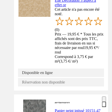
Elle Decoration 3 aspect à
effet or
Cet article n'a pas encore été
noté.
(
0
)
Prix — 19,95 € * Tous les prix
affichés sont des prix TTC,
frais de livraison en sus si
nécessaire par roul
19,95 €
*
/
roul
Correspond à 3,75 € par
m²
(
3,75 €
/
m²
)
Disponible en ligne
Réservation non disponible
Papier peint intissé 10151-47