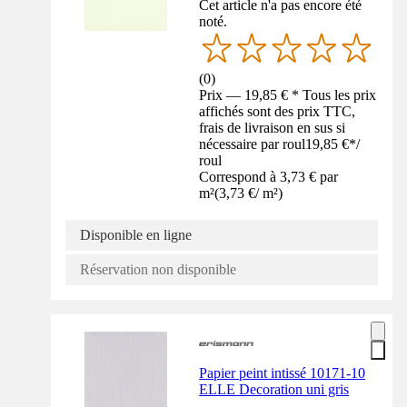
Cet article n'a pas encore été
noté.
(
0
)
Prix — 19,85 € * Tous les prix
affichés sont des prix TTC,
frais de livraison en sus si
nécessaire par roul
19,85 €
*
/
roul
Correspond à 3,73 € par
m²
(
3,73 €
/
m²
)
Disponible en ligne
Réservation non disponible
Papier peint intissé 10171-10
ELLE Decoration uni gris