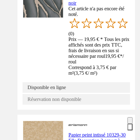
noir
Cet article n'a pas encore été
noté.
(
0
)
Prix — 19,95 € * Tous les prix
affichés sont des prix TTC,
frais de livraison en sus si
nécessaire par roul
19,95 €
*
/
roul
Correspond à 3,75 € par
m²
(
3,75 €
/
m²
)
Disponible en ligne
Réservation non disponible
Papier peint intissé 10329-30