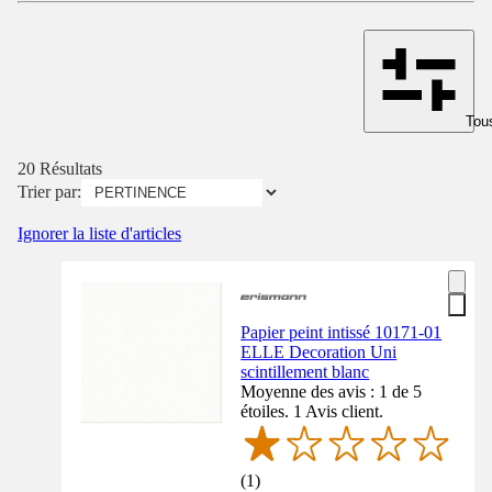
Tous
20 Résultats
Trier par:
Ignorer la liste d'articles
Papier peint intissé 10171-01
ELLE Decoration Uni
scintillement blanc
Moyenne des avis : 1 de 5
étoiles. 1 Avis client.
(
1
)