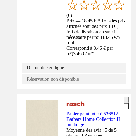
(
0
)
Prix — 18,45 € * Tous les prix
affichés sont des prix TTC,
frais de livraison en sus si
nécessaire par roul
18,45 €
*
/
roul
Correspond à 3,46 € par
m²
(
3,46 €
/
m²
)
Disponible en ligne
Réservation non disponible
Papier peint intissé 536812
Barbara Home Collection II
uni beige
Moyenne des avis : 5 de 5
étoiles. 1 Avis client.