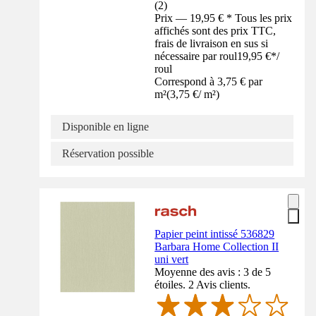
(
2
)
Prix — 19,95 € * Tous les prix
affichés sont des prix TTC,
frais de livraison en sus si
nécessaire par roul
19,95 €
*
/
roul
Correspond à 3,75 € par
m²
(
3,75 €
/
m²
)
Disponible en ligne
Réservation possible
Papier peint intissé 536829
Barbara Home Collection II
uni vert
Moyenne des avis : 3 de 5
étoiles. 2 Avis clients.