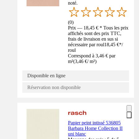
noté.
(
0
)
Prix — 18,45 € * Tous les prix
affichés sont des prix TTC,
frais de livraison en sus si
nécessaire par roul
18,45 €
*
/
roul
Correspond à 3,46 € par
m²
(
3,46 €
/
m²
)
Disponible en ligne
Réservation non disponible
Papier peint intissé 536805
Barbara Home Collection II
uni blanc