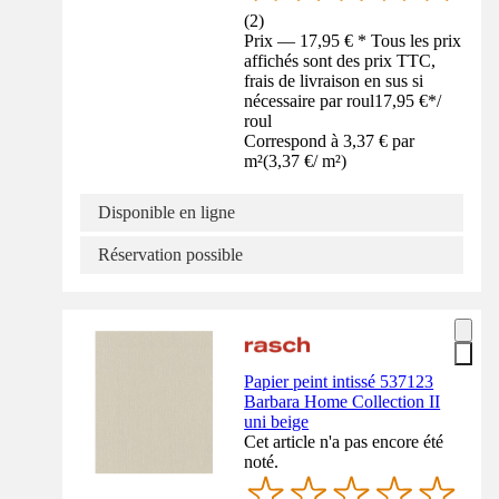
(
2
)
Prix — 17,95 € * Tous les prix
affichés sont des prix TTC,
frais de livraison en sus si
nécessaire par roul
17,95 €
*
/
roul
Correspond à 3,37 € par
m²
(
3,37 €
/
m²
)
Disponible en ligne
Réservation possible
Papier peint intissé 537123
Barbara Home Collection II
uni beige
Cet article n'a pas encore été
noté.