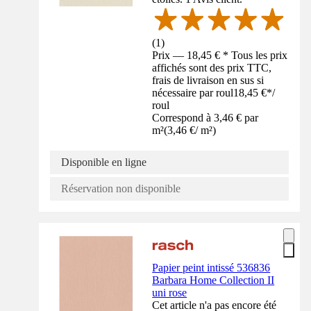
(
1
)
Prix — 18,45 € * Tous les prix
affichés sont des prix TTC,
frais de livraison en sus si
nécessaire par roul
18,45 €
*
/
roul
Correspond à 3,46 € par
m²
(
3,46 €
/
m²
)
Disponible en ligne
Réservation non disponible
Papier peint intissé 536836
Barbara Home Collection II
uni rose
Cet article n'a pas encore été