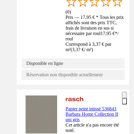
(
0
)
Prix — 17,95 € * Tous les prix
affichés sont des prix TTC,
frais de livraison en sus si
nécessaire par roul
17,95 €
*
/
roul
Correspond à 3,37 € par
m²
(
3,37 €
/
m²
)
Disponible en ligne
Réservation non disponible actuellement
Papier peint intissé 536843
Barbara Home Collection II
uni gris
Cet article n'a pas encore été
noté.