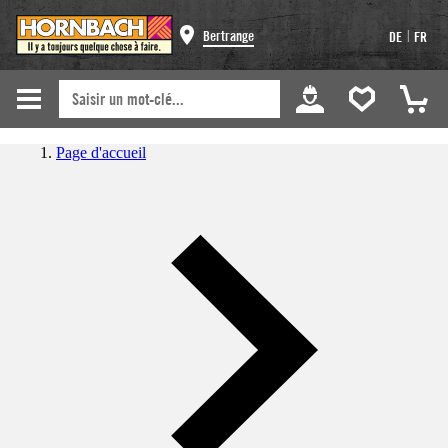
|
Bertrange
DE
FR
Page d'accueil