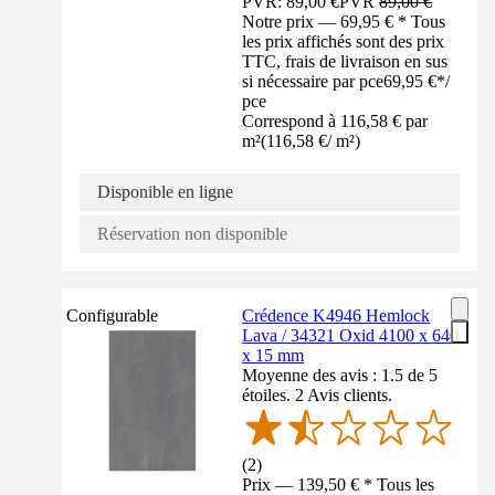
PVR: 89,00 €
PVR
89,00 €
Notre prix — 69,95 € * Tous
les prix affichés sont des prix
TTC, frais de livraison en sus
si nécessaire par pce
69,95 €
*
/
pce
Correspond à 116,58 € par
m²
(
116,58 €
/
m²
)
Disponible en ligne
Réservation non disponible
Configurable
Crédence K4946 Hemlock
Lava / 34321 Oxid 4100 x 640
x 15 mm
Moyenne des avis : 1.5 de 5
étoiles. 2 Avis clients.
(
2
)
Prix — 139,50 € * Tous les