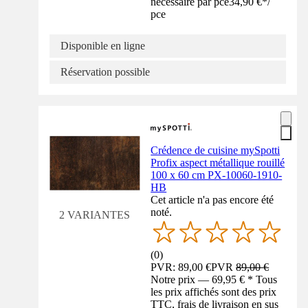
nécessaire par pce
34,90 €
*
/
pce
Disponible en ligne
Réservation possible
Crédence de cuisine mySpotti
Profix aspect métallique rouillé
100 x 60 cm PX-10060-1910-
HB
Cet article n'a pas encore été
noté.
2 VARIANTES
(
0
)
PVR: 89,00 €
PVR
89,00 €
Notre prix — 69,95 € * Tous
les prix affichés sont des prix
TTC, frais de livraison en sus