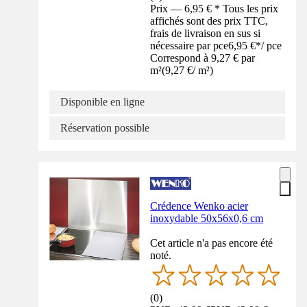
Prix — 6,95 € * Tous les prix
affichés sont des prix TTC,
frais de livraison en sus si
nécessaire par pce
6,95 €
*
/
pce
Correspond à 9,27 € par
m²
(
9,27 €
/
m²
)
Disponible en ligne
Réservation possible
Crédence Wenko acier
inoxydable 50x56x0,6 cm
Cet article n'a pas encore été
noté.
(
0
)