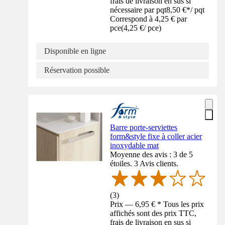
frais de livraison en sus si
nécessaire par pqt
8,50 €
*
/
pqt
Correspond à 4,25 € par
pce
(
4,25 €
/
pce
)
Disponible en ligne
Réservation possible
Barre porte-serviettes
form&style fixe à coller acier
inoxydable mat
Moyenne des avis : 3 de 5
étoiles. 3 Avis clients.
(
3
)
Prix — 6,95 € * Tous les prix
affichés sont des prix TTC,
frais de livraison en sus si