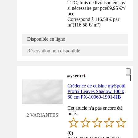
TTC, frais de livraison en sus
si nécessaire par pce
69,95 €
*
/
pce
Correspond à 116,58 € par
m²
(
116,58 €
/
m²
)
Disponible en ligne
Réservation non disponible
Crédence de cuisine mySpotti
Profix Leaves Shadow 100 x
60 cm PX-10060-1901-HB
Cet article n'a pas encore été
noté.
2 VARIANTES
(
0
)