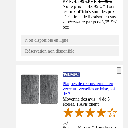
PVR: 43,99 €
PVR
43,99 €
Notre prix — 43,95 € * Tous
les prix affichés sont des prix
TTC, frais de livraison en sus
si nécessaire par pce
43,95 €
*
/
pce
Non disponible en ligne
Réservation non disponible
Plaques de recouvrement en
verre universelles ardoise, lot
de 2
Moyenne des avis : 4 de 5
étoiles. 1 Avis client.
(
1
)
Prix — 24,55 € * Tous les prix