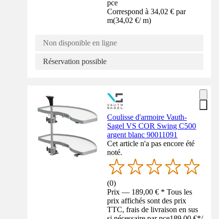
pce
Correspond à 34,02 € par
m
(
34,02 €
/
m
)
Non disponible en ligne
Réservation possible
Coulisse d'armoire Vauth-
Sagel VS COR Swing C500
argent blanc 90011091
Cet article n'a pas encore été
noté.
(
0
)
Prix — 189,00 € * Tous les
prix affichés sont des prix
TTC, frais de livraison en sus
si nécessaire par pce
189,00 €
*
/