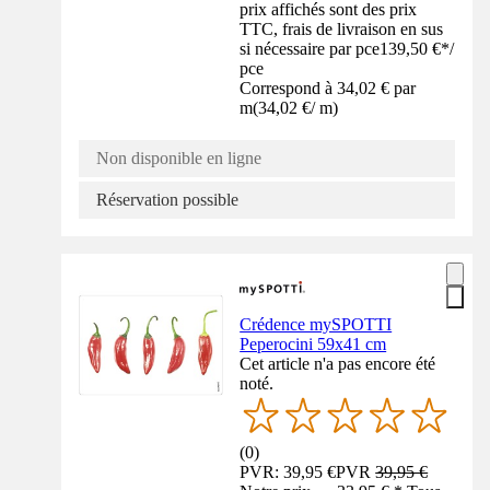
prix affichés sont des prix
TTC, frais de livraison en sus
si nécessaire par pce
139,50 €
*
/
pce
Correspond à 34,02 € par
m
(
34,02 €
/
m
)
Non disponible en ligne
Réservation possible
Crédence mySPOTTI
Peperocini 59x41 cm
Cet article n'a pas encore été
noté.
(
0
)
PVR: 39,95 €
PVR
39,95 €