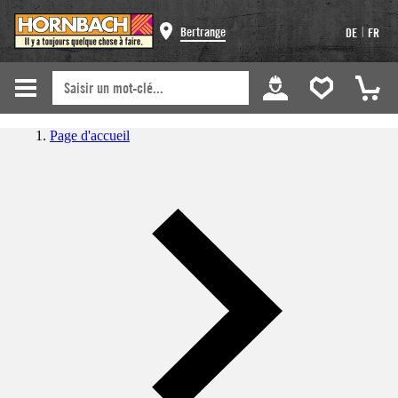
|
Bertrange
DE
FR
Page d'accueil