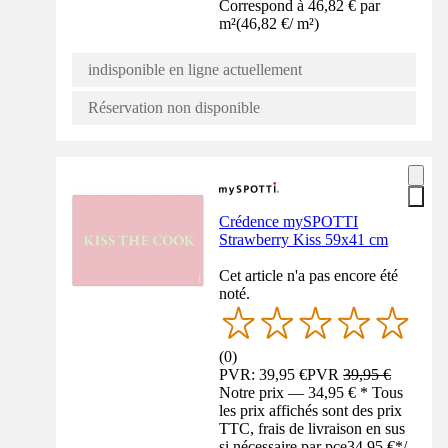
Correspond à 46,82 € par
m²
(
46,82 €
/
m²
)
indisponible en ligne actuellement
Réservation non disponible
Crédence mySPOTTI
Strawberry Kiss 59x41 cm
Cet article n'a pas encore été
noté.
(
0
)
PVR: 39,95 €
PVR
39,95 €
Notre prix — 34,95 € * Tous
les prix affichés sont des prix
TTC, frais de livraison en sus
si nécessaire par pce
34,95 €
*
/