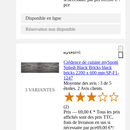
pce
Disponible en ligne
Réservation non disponible
Crédence de cuisine mySpotti
Splash Black Bricks black
bricks 2200 x 600 mm SP-F1-
1247
Moyenne des avis : 3 de 5
étoiles. 2 Avis clients.
3 VARIANTES
(
2
)
Prix — 69,00 € * Tous les prix
affichés sont des prix TTC,
frais de livraison en sus si
nécessaire par pce
69,00 €
*
/