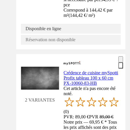
pce
Correspond à 144,42 € par
m²
(
144,42 €
/
m²
)
Disponible en ligne
Réservation non disponible
Crédence de cuisine mySpotti
Profix tableau 100 x 60 cm
PX-10060-83-HB
Cet article n'a pas encore été
noté.
2 VARIANTES
(
0
)
PVR: 89,00 €
PVR
89,00 €
Notre prix — 69,95 € * Tous
les prix affichés sont des prix