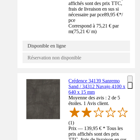
affichés sont des prix TTC,
frais de livraison en sus si
nécessaire par pce
89,95 €
*
/
pce
Correspond à 75,21 € par
m
(
75,21 €
/
m
)
Disponible en ligne
Réservation non disponible
Crédence 34139 Sanremo
Sand / 34312 Navajo 4100 x
640 x 15 mm
Moyenne des avis : 2 de 5
étoiles. 1 Avis client.
(
1
)
Prix — 139,95 € * Tous les
prix affichés sont des prix
TTC, frais de livraison en sus