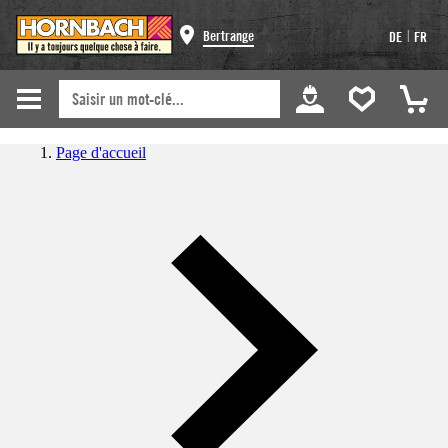
|
Bertrange
DE
FR
Page d'accueil