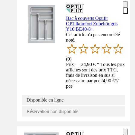
Bac à couverts Optifit
OPTIkomfort Zubehör gris
Y10 BE40-8+
Cet article n'a pas encore été
noté.
(
0
)
Prix — 24,90 € * Tous les prix
affichés sont des prix TTC,
frais de livraison en sus si
nécessaire par pce
24,90 €
*
/
pce
Disponible en ligne
Réservation non disponible