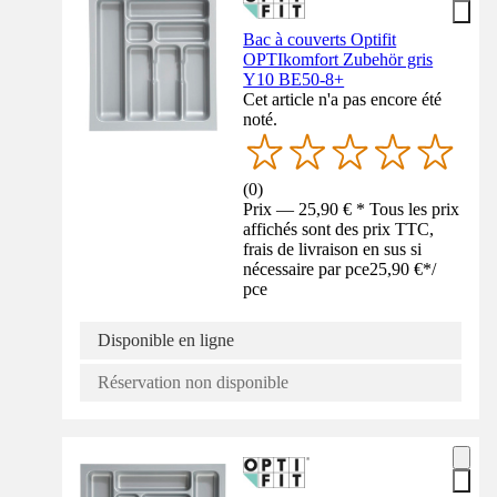
Bac à couverts Optifit
OPTIkomfort Zubehör gris
Y10 BE50-8+
Cet article n'a pas encore été
noté.
(
0
)
Prix — 25,90 € * Tous les prix
affichés sont des prix TTC,
frais de livraison en sus si
nécessaire par pce
25,90 €
*
/
pce
Disponible en ligne
Réservation non disponible