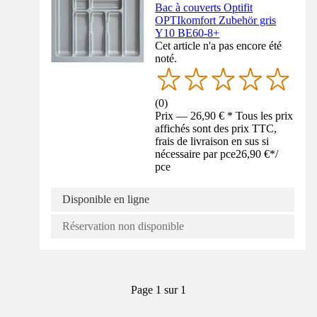
Bac à couverts Optifit
OPTIkomfort Zubehör gris
Y10 BE60-8+
Cet article n'a pas encore été
noté.
(
0
)
Prix — 26,90 € * Tous les prix
affichés sont des prix TTC,
frais de livraison en sus si
nécessaire par pce
26,90 €
*
/
pce
Disponible en ligne
Réservation non disponible
Page 1 sur 1