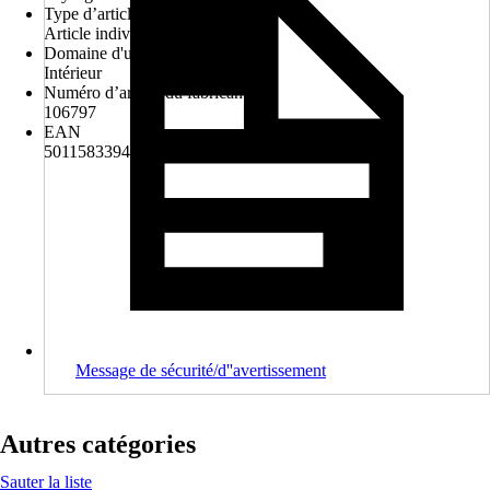
Type d’article
Article individuel
Domaine d'utilisation
Intérieur
Numéro d’article du fabricant
106797
EAN
5011583394313
Message de sécurité/d''avertissement
Autres catégories
Sauter la liste