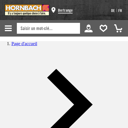
|
Bertrange
DE
FR
Page d'accueil