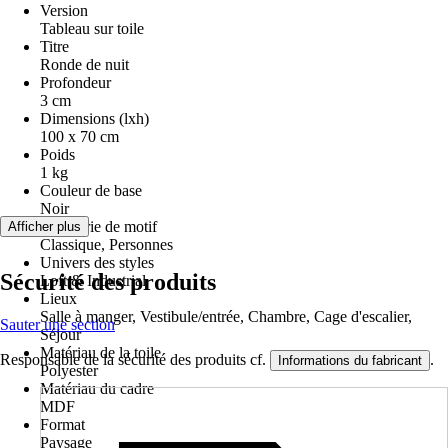
Version
Tableau sur toile
Titre
Ronde de nuit
Profondeur
3 cm
Dimensions (lxh)
100 x 70 cm
Poids
1 kg
Couleur de base
Noir
Catégorie de motif
Afficher plus
Classique, Personnes
Univers des styles
Sécurité des produits
Loft & Industrial
Lieux
Salle à manger, Vestibule/entrée, Chambre, Cage d'escalier,
Sauter une section
Séjour
Matériau de la toile
Responsable de la sécurité des produits cf.
.
Informations du fabricant
Polyester
Matériau du cadre
MDF
Format
Paysage