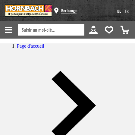
|
Bertrange
DE
FR
Page d'accueil