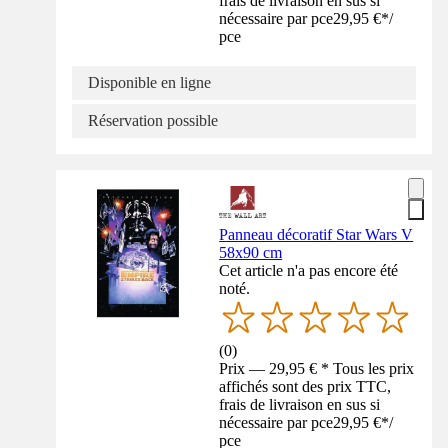
frais de livraison en sus si
nécessaire par pce
29,95 €
*
/
pce
Disponible en ligne
Réservation possible
Panneau décoratif Star Wars V
58x90 cm
Cet article n'a pas encore été
noté.
(
0
)
Prix — 29,95 € * Tous les prix
affichés sont des prix TTC,
frais de livraison en sus si
nécessaire par pce
29,95 €
*
/
pce