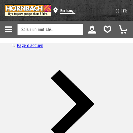
|
Bertrange
DE
FR
Page d'accueil