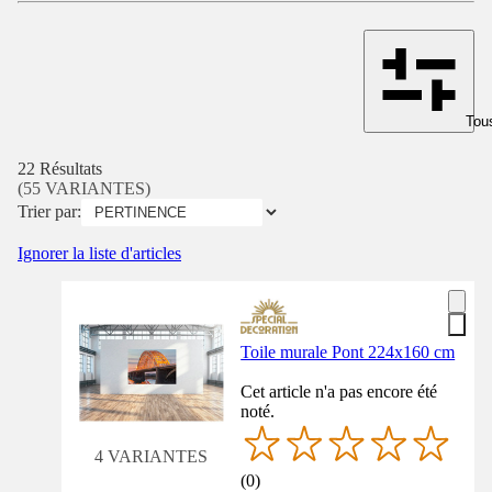
Tous
22 Résultats
(55 VARIANTES)
Trier par:
Ignorer la liste d'articles
Toile murale Pont 224x160 cm
Cet article n'a pas encore été
noté.
4 VARIANTES
(
0
)