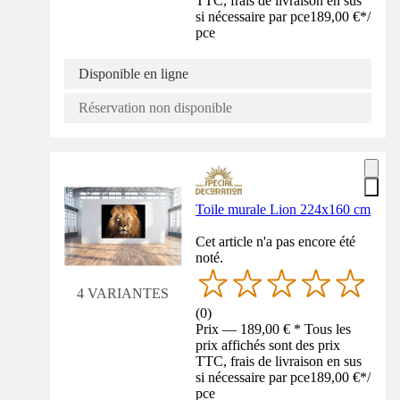
TTC, frais de livraison en sus
si nécessaire par pce
189,00 €
*
/
pce
Disponible en ligne
Réservation non disponible
Toile murale Lion 224x160 cm
Cet article n'a pas encore été
noté.
4 VARIANTES
(
0
)
Prix — 189,00 € * Tous les
prix affichés sont des prix
TTC, frais de livraison en sus
si nécessaire par pce
189,00 €
*
/
pce