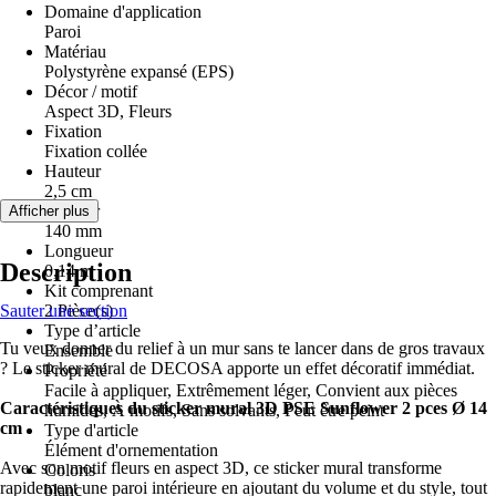
Domaine d'application
Paroi
Matériau
Polystyrène expansé (EPS)
Décor / motif
Aspect 3D, Fleurs
Fixation
Fixation collée
Hauteur
2,5 cm
Largeur
Afficher plus
140 mm
Longueur
Description
0,14 m
Kit comprenant
Sauter une section
2 Pièce(s)
Type d’article
Tu veux donner du relief à un mur sans te lancer dans de gros travaux
Ensemble
? Le sticker mural de DECOSA apporte un effet décoratif immédiat.
Propriété
Facile à appliquer, Extrêmement léger, Convient aux pièces
Caractéristiques du sticker mural 3D PSE Sunflower 2 pces Ø 14
humides, À motifs, Sans solvants, Peut être peint
cm
Type d'article
Élément d'ornementation
Avec son motif fleurs en aspect 3D, ce sticker mural transforme
Coloris
rapidement une paroi intérieure en ajoutant du volume et du style, tout
blanc