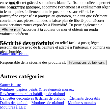
en restant discret grâce à son coloris blanc. La fixation collée te permet
EAN
une pose simple et propre, et comme l’ornement est extrêmement léger,
4007155160920
tu le manipules facilement et tu le positionnes sans effort. Le
polystyrène expansé est pratique au quotidien, et le fait que l’élément
convienne aux pièces humides te laisse plus de liberté pour décorer
aussi certaines zones exposées à l’humidité. Tu peux également le
peindre pour l’accorder à ta couleur de mur et obtenir un rendu
Afficher plus
vraiment cohérent.
Sécurité des produits
En bref : tu obtiens un décor mural en relief facile à poser, léger,
personnalisable avec de la peinture et adapté à l’intérieur, y compris en
pièce humide.
Sauter une section
Responsable de la sécurité des produits cf.
.
Informations du fabricant
Autres catégories
Sauter la liste
Peintures, papiers peints & revêtements muraux
Revêtement mural et habillage de plafond
Baguettes décoratives & dalles de plafond
Éléments décoratifs
Dalles de plafond
Moulures de plafond
Moulures murales
Moulures à LED