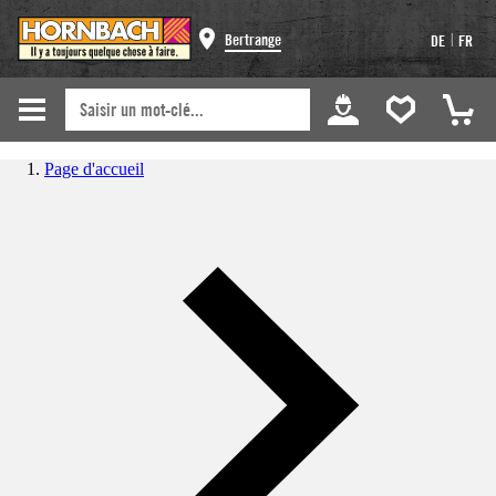
|
Bertrange
DE
FR
Page d'accueil