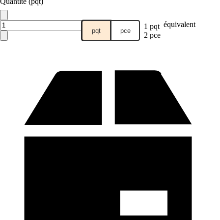
Quantité (pqt)
équivalent
1 pqt
pqt
pce
2 pce