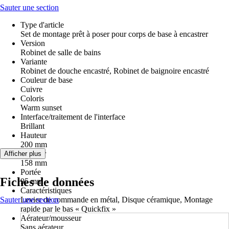
Sauter une section
Type d'article
Set de montage prêt à poser pour corps de base à encastrer
Version
Robinet de salle de bains
Variante
Robinet de douche encastré, Robinet de baignoire encastré
Couleur de base
Cuivre
Coloris
Warm sunset
Interface/traitement de l'interface
Brillant
Hauteur
200 mm
Largeur
Afficher plus
158 mm
Portée
Fiches de données
95 mm
Caractéristiques
Sauter une section
Levier de commande en métal, Disque céramique, Montage
rapide par le bas « Quickfix »
Aérateur/mousseur
Sans aérateur