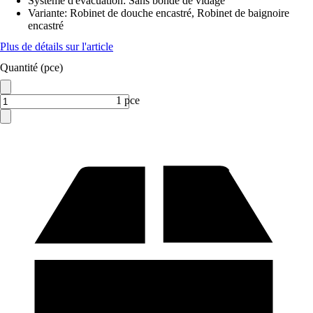
Système d'évacuation
:
Sans bonde de vidage
Variante
:
Robinet de douche encastré, Robinet de baignoire
encastré
Plus de détails sur l'article
Quantité (pce)
1 pce