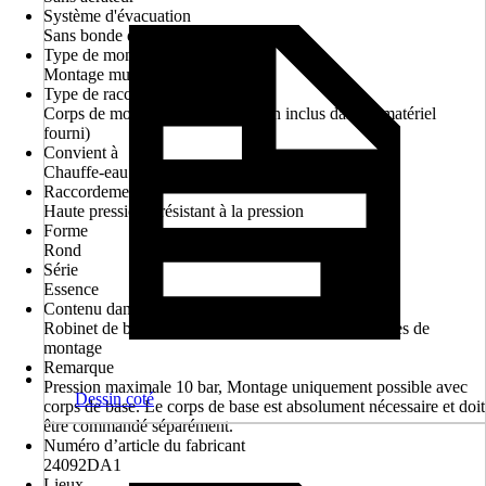
Système d'évacuation
Sans bonde de vidage
Type de montage
Montage mural encastré
Type de raccordement
Corps de montage à encastrer (non inclus dans le matériel
fourni)
Convient à
Chauffe-eau sous pression, Chauffe-eau instantané
Raccordement
Haute pression - résistant à la pression
Forme
Rond
Série
Essence
Contenu dans le matériel fourni d'origine
Robinet de baignoire, Matériel de fixation, Consignes de
montage
Remarque
Pression maximale 10 bar, Montage uniquement possible avec
Dessin coté
corps de base. Le corps de base est absolument nécessaire et doit
être commandé séparément.
Numéro d’article du fabricant
24092DA1
Lieux