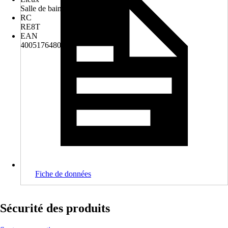
Salle de bains
RC
RE8T
EAN
4005176480560
Fiche de données
Sécurité des produits