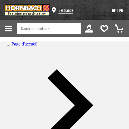
|
Bertrange
DE
FR
Page d'accueil