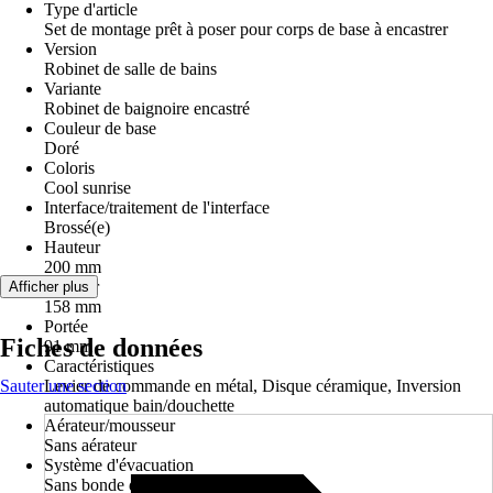
Type d'article
Set de montage prêt à poser pour corps de base à encastrer
Version
Robinet de salle de bains
Variante
Robinet de baignoire encastré
Couleur de base
Doré
Coloris
Cool sunrise
Interface/traitement de l'interface
Brossé(e)
Hauteur
200 mm
Largeur
Afficher plus
158 mm
Portée
Fiches de données
91 mm
Caractéristiques
Sauter une section
Levier de commande en métal, Disque céramique, Inversion
automatique bain/douchette
Aérateur/mousseur
Sans aérateur
Système d'évacuation
Sans bonde de vidage