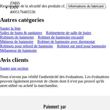
ZM6S
Responsable de la sécurité des produits cf.
.
Informations du fabricant
EAN
4005176465536
Autres catégories
Sauter la liste
Salles de bains & sanitaires
Robinetterie de salle de bains
Robinets de baignoire
Robinet de baignoire encastré
Mitigeur de baignoire
Robinet de baignoire avec thermostat
Robinets pour rebord de baignoire
Robinet sur pied pour baignoire
Mélangeur de baignoire
Avis clients
Sauter une section
Nous n'avons pas vérifié l'authenticité des évaluations. Les évaluations
peuvent également provenir de clients dont il n'est pas prouvé qu'ils
aient utilisé ou acheté la marchandise.
Paiement par