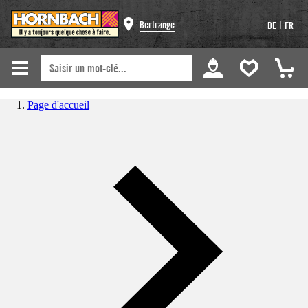
|
Bertrange
DE
FR
Page d'accueil