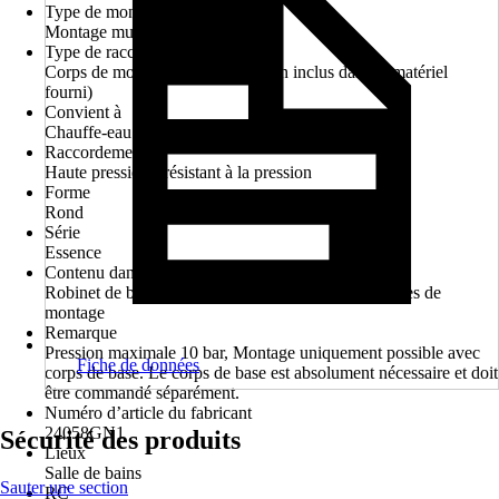
Type de montage
Montage mural encastré
Type de raccordement
Corps de montage à encastrer (non inclus dans le matériel
fourni)
Convient à
Chauffe-eau sous pression, Chauffe-eau instantané
Raccordement
Haute pression - résistant à la pression
Forme
Rond
Série
Essence
Contenu dans le matériel fourni d'origine
Robinet de baignoire, Matériel de fixation, Consignes de
montage
Remarque
Pression maximale 10 bar, Montage uniquement possible avec
Fiche de données
corps de base. Le corps de base est absolument nécessaire et doit
être commandé séparément.
Numéro d’article du fabricant
24058GN1
Sécurité des produits
Lieux
Salle de bains
Sauter une section
RC