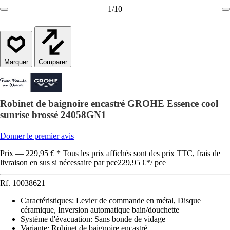
1
/
10
Comparer
Robinet de baignoire encastré GROHE Essence cool
sunrise brossé 24058GN1
Donner le premier avis
Prix — 229,95 € * Tous les prix affichés sont des prix TTC, frais de
livraison en sus si nécessaire par pce
229,95 €
*
/
pce
Rf.
10038621
Caractéristiques
:
Levier de commande en métal, Disque
céramique, Inversion automatique bain/douchette
Système d'évacuation
:
Sans bonde de vidage
Variante
:
Robinet de baignoire encastré