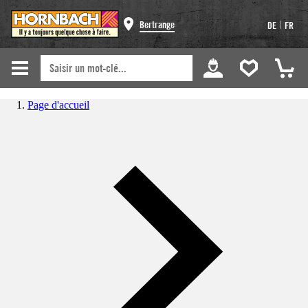
|
Bertrange
DE
FR
Page d'accueil