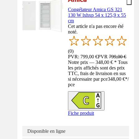
Congélateur Amica GS 321
130 W lxhxp 54 x 125,9 x 55
cm
Cet article n'a pas encore été
noté.
(
0
)
PVR: 799,00 €
PVR
799,00 €
Notre prix — 348,00 € * Tous
les prix affichés sont des prix
TTC, frais de livraison en sus
si nécessaire par pce
348,00 €
*
/
pce
Fiche produit
Disponible en ligne