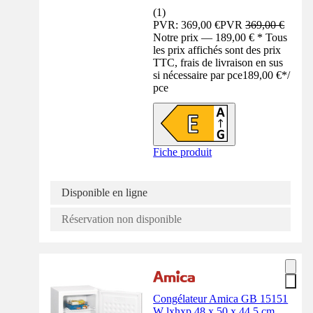
(
1
)
PVR: 369,00 €
PVR
369,00 €
Notre prix — 189,00 € * Tous
les prix affichés sont des prix
TTC, frais de livraison en sus
si nécessaire par pce
189,00 €
*
/
pce
Fiche produit
Disponible en ligne
Réservation non disponible
Congélateur Amica GB 15151
W lxhxp 48 x 50 x 44.5 cm