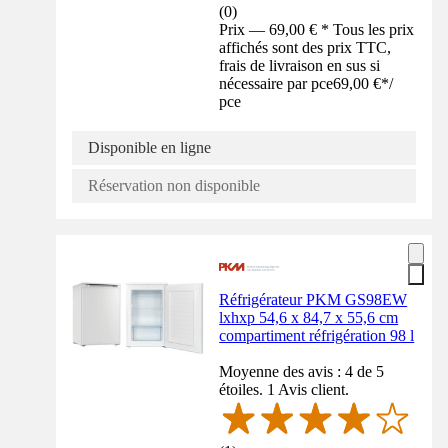
(
0
)
Prix — 69,00 € * Tous les prix
affichés sont des prix TTC,
frais de livraison en sus si
nécessaire par pce
69,00 €
*
/
pce
Disponible en ligne
Réservation non disponible
Réfrigérateur PKM GS98EW
lxhxp 54,6 x 84,7 x 55,6 cm
compartiment réfrigération 98 l
Moyenne des avis : 4 de 5
étoiles. 1 Avis client.