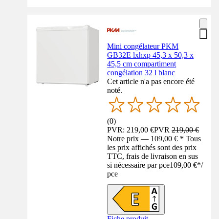
Mini congélateur PKM
GB32E lxhxp 45,3 x 50,3 x
45,5 cm compartiment
congélation 32 l blanc
Cet article n'a pas encore été
noté.
(
0
)
PVR: 219,00 €
PVR
219,00 €
Notre prix — 109,00 € * Tous
les prix affichés sont des prix
TTC, frais de livraison en sus
si nécessaire par pce
109,00 €
*
/
pce
Fiche produit