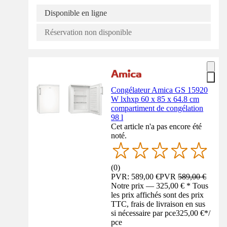
Disponible en ligne
Réservation non disponible
Congélateur Amica GS 15920
W lxhxp 60 x 85 x 64.8 cm
compartiment de congélation
98 l
Cet article n'a pas encore été
noté.
(
0
)
PVR: 589,00 €
PVR
589,00 €
Notre prix — 325,00 € * Tous
les prix affichés sont des prix
TTC, frais de livraison en sus
si nécessaire par pce
325,00 €
*
/
pce