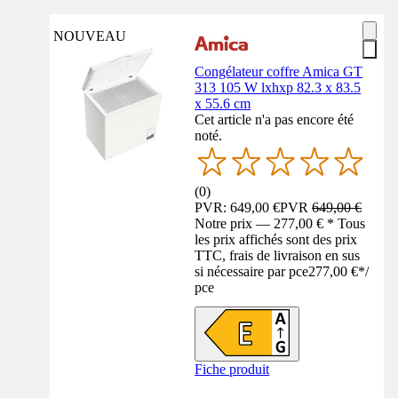
NOUVEAU
Congélateur coffre Amica GT
313 105 W lxhxp 82.3 x 83.5
x 55.6 cm
Cet article n'a pas encore été
noté.
(
0
)
PVR: 649,00 €
PVR
649,00 €
Notre prix — 277,00 € * Tous
les prix affichés sont des prix
TTC, frais de livraison en sus
si nécessaire par pce
277,00 €
*
/
pce
Fiche produit