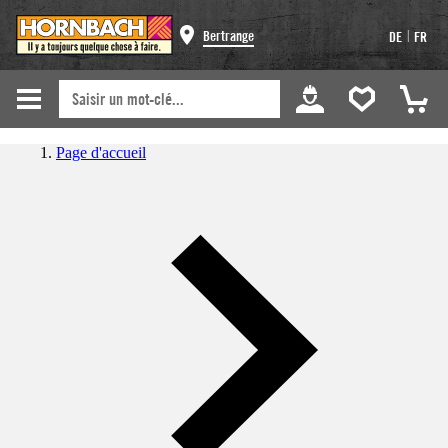
|
Bertrange
DE
FR
Page d'accueil