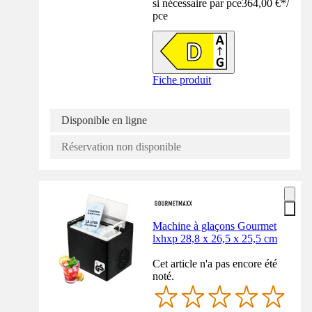
si nécessaire par pce
364,00 €
*
/
pce
Fiche produit
Disponible en ligne
Réservation non disponible
Machine à glaçons Gourmet
lxhxp 28,8 x 26,5 x 25,5 cm
Cet article n'a pas encore été
noté.