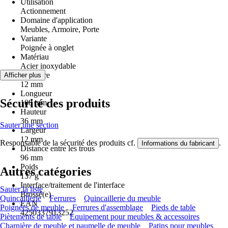
Utilisation
Actionnement
Domaine d'application
Meubles, Armoire, Porte
Variante
Poignée à onglet
Matériau
Acier inoxydable
Diamètre
Afficher plus
12 mm
Longueur
Sécurité des produits
108 mm
Hauteur
36 mm
Sauter une section
Largeur
12 mm
Responsable de la sécurité des produits cf.
.
Informations du fabricant
Distance entre les trous
96 mm
Poids
Autres catégories
137 g
Interface/traitement de l'interface
Sauter la liste
Brossé(e)
Quincaillerie
Ferrures
Quincaillerie du meuble
EAN
Poignées de meuble
Ferrures d'assemblage
Pieds de table
4250337913252
Piètements de table
Équipement pour meubles & accessoires
Charnière de meuble et paumelle de meuble
Patins pour meubles