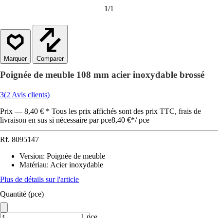
1
/
1
Comparer
Poignée de meuble 108 mm acier inoxydable brossé
3
(2 Avis clients)
Prix — 8,40 € * Tous les prix affichés sont des prix TTC, frais de
livraison en sus si nécessaire par pce
8,40 €
*
/
pce
Rf.
8095147
Version
:
Poignée de meuble
Matériau
:
Acier inoxydable
Plus de détails sur l'article
Quantité (pce)
1 pce