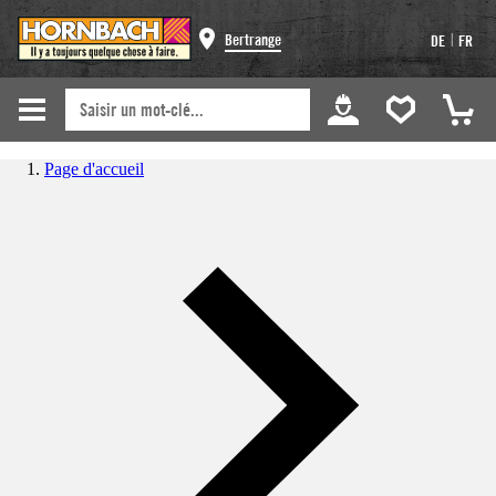
|
Bertrange
DE
FR
Page d'accueil