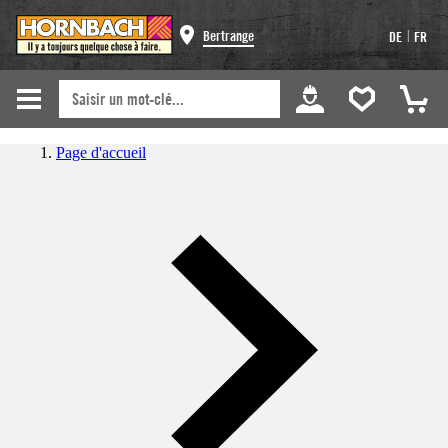
|
Bertrange
DE
FR
Page d'accueil