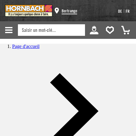
|
Bertrange
DE
FR
Page d'accueil