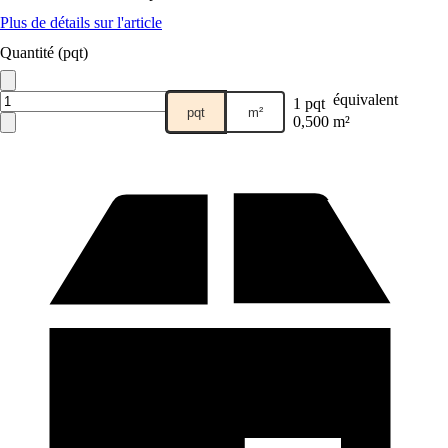
Plus de détails sur l'article
Quantité (pqt)
équivalent
1 pqt
pqt
m²
0,500 m²