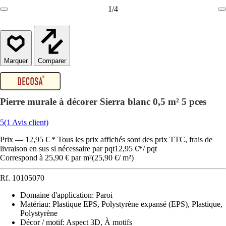
1
/
4
Comparer
Pierre murale à décorer Sierra blanc 0,5 m² 5 pces
5
(1 Avis client)
Prix — 12,95 € * Tous les prix affichés sont des prix TTC, frais de
livraison en sus si nécessaire par pqt
12,95 €
*
/
pqt
Correspond à 25,90 € par m²
(
25,90 €
/
m²
)
Rf.
10105070
Domaine d'application
:
Paroi
Matériau
:
Plastique EPS, Polystyrène expansé (EPS), Plastique,
Polystyrène
Décor / motif
:
Aspect 3D, À motifs