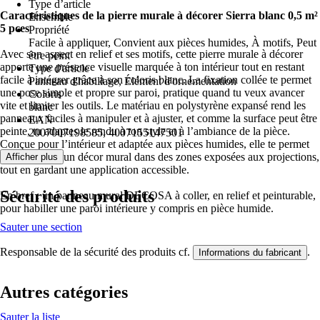
Type d’article
Caractéristiques de la pierre murale à décorer Sierra blanc 0,5 m²
Ensemble
5 pces
Propriété
Facile à appliquer, Convient aux pièces humides, À motifs, Peut
Avec son aspect en relief et ses motifs, cette pierre murale à décorer
être peint
apporte une présence visuelle marquée à ton intérieur tout en restant
Type d'article
facile à intégrer grâce à son coloris blanc. La fixation collée te permet
Panneau d'habillage, Élément d'ornementation
une pose simple et propre sur paroi, pratique quand tu veux avancer
Coloris
vite et limiter les outils. Le matériau en polystyrène expansé rend les
blanc
panneaux faciles à manipuler et à ajuster, et comme la surface peut être
EAN
peinte, tu adaptes le rendu à ton style et à l’ambiance de la pièce.
2007007198585, 4007155147501
Conçue pour l’intérieur et adaptée aux pièces humides, elle te permet
aussi de créer un décor mural dans des zones exposées aux projections,
Afficher plus
tout en gardant une application accessible.
Sécurité des produits
En bref : un panneau mural DECOSA à coller, en relief et peinturable,
pour habiller une paroi intérieure y compris en pièce humide.
Sauter une section
Responsable de la sécurité des produits cf.
.
Informations du fabricant
Autres catégories
Sauter la liste