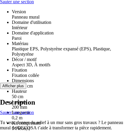
Sauter une section
Version
Panneau mural
Domaine d'utilisation
Intérieur
Domaine d'application
Paroi
Matériau
Plastique EPS, Polystyrène expansé (EPS), Plastique,
Polystyrène
Décor / motif
Aspect 3D, À motifs
Fixation
Fixation collée
Dimensions
50 x 20 cm
Afficher plus
Hauteur
50 cm
Description
Largeur
200 mm
Sauter une section
Longueur
0,2 m
Tu veux donner du relief à un mur sans gros travaux ? Le panneau
Kit comprenant
mural de DECOSA t’aide à transformer ta pièce rapidement.
5 Pièce(s)