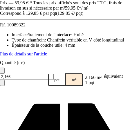
Prix — 59,95 € * Tous les prix affichés sont des prix TTC, frais de
livraison en sus si nécessaire par m²
59,95 €
*
/
m²
Correspond à 129,85 € par pqt
(
129,85 €
/
pqt
)
Rf.
10089322
Interface/traitement de l'interface
:
Huilé
Type de chanfrein
:
Chanfrein véritable en V côté longitudinal
Épaisseur de la couche utile
:
4 mm
Plus de détails sur l'article
Quantité (m²)
équivalent
2.166 m²
pqt
m²
1 pqt