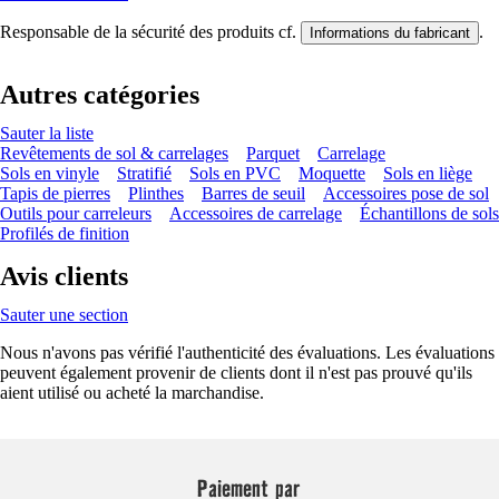
Responsable de la sécurité des produits cf.
.
Informations du fabricant
Autres catégories
Sauter la liste
Revêtements de sol & carrelages
Parquet
Carrelage
Sols en vinyle
Stratifié
Sols en PVC
Moquette
Sols en liège
Tapis de pierres
Plinthes
Barres de seuil
Accessoires pose de sol
Outils pour carreleurs
Accessoires de carrelage
Échantillons de sols
Profilés de finition
Avis clients
Sauter une section
Nous n'avons pas vérifié l'authenticité des évaluations. Les évaluations
peuvent également provenir de clients dont il n'est pas prouvé qu'ils
aient utilisé ou acheté la marchandise.
Paiement par