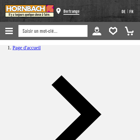
|
Bertrange
DE
FR
Page d'accueil