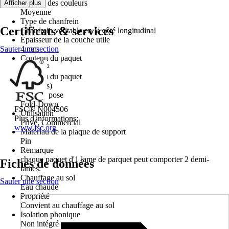
Nuance des couleurs
Afficher plus
Moyenne
Type de chanfrein
Certificats & services
Chanfrein véritable en V côté longitudinal
Épaisseur de la couche utile
Sauter une section
4 mm
Contenu du paquet
2,166 m²
Contenu du paquet
6 Pièce(s)
Type de pose
Fold-Down
FSC® N004506
Utilisation
Plus d'informations:
Privé, Commercial
www.fsc.org
Matériau de la plaque de support
Pin
Remarque
chaque paquet d'1 lame de parquet peut comporter 2 demi-
Fiches de données
lames.
Chauffage au sol
Sauter une section
Eau chaude
Propriété
Convient au chauffage au sol
Isolation phonique
Non intégré