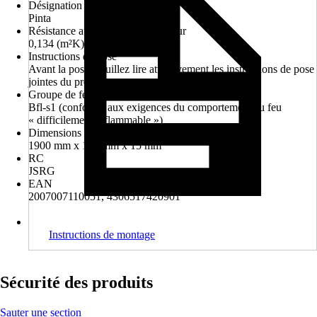
Désignation du décor
Pinta
Résistance au passage de la chaleur
0,134 (m²K)/W
Instructions de pose
Avant la pose, veuillez lire attentivement les instructions de pose
jointes du produit
Groupe de feu
Bfl-s1 (conforme aux exigences du comportement au feu
« difficilement inflammable »)
Dimensions (Lxlxé)
1900 mm x 190 mm x 15 mm
RC
JSRG
EAN
2007007110051, 4306517420901
Instructions de montage
Sécurité des produits
Sauter une section