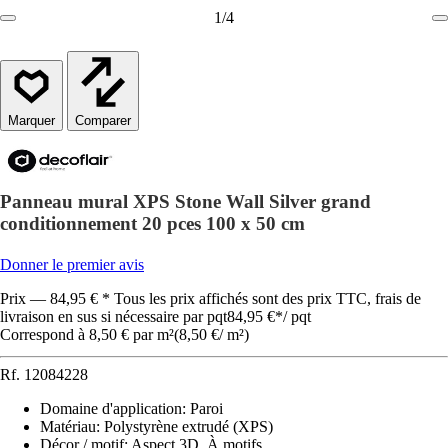
1
/
4
Comparer
Panneau mural XPS Stone Wall Silver grand
conditionnement 20 pces 100 x 50 cm
Donner le premier avis
Prix — 84,95 € * Tous les prix affichés sont des prix TTC, frais de
livraison en sus si nécessaire par pqt
84,95 €
*
/
pqt
Correspond à 8,50 € par m²
(
8,50 €
/
m²
)
Rf.
12084228
Domaine d'application
:
Paroi
Matériau
:
Polystyrène extrudé (XPS)
Décor / motif
:
Aspect 3D, À motifs