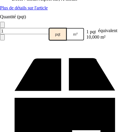
Plus de détails sur l'article
Quantité (pqt)
équivalent
1 pqt
pqt
m²
10,000 m²