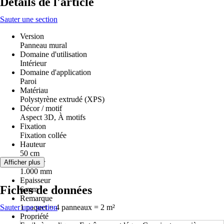
Détails de l'article
Sauter une section
Version
Panneau mural
Domaine d'utilisation
Intérieur
Domaine d'application
Paroi
Matériau
Polystyrène extrudé (XPS)
Décor / motif
Aspect 3D, À motifs
Fixation
Fixation collée
Hauteur
50 cm
Largeur
Afficher plus
1.000 mm
Epaisseur
Fiches de données
6 mm
Remarque
Sauter une section
1 paquet = 4 panneaux = 2 m²
Propriété