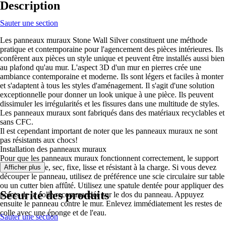
Description
Sauter une section
Les panneaux muraux Stone Wall Silver constituent une méthode
pratique et contemporaine pour l'agencement des pièces intérieures. Ils
confèrent aux pièces un style unique et peuvent être installés aussi bien
au plafond qu'au mur. L'aspect 3D d'un mur en pierres crée une
ambiance contemporaine et moderne. Ils sont légers et faciles à monter
et s'adaptent à tous les styles d'aménagement. Il s'agit d'une solution
exceptionnelle pour donner un look unique à une pièce. Ils peuvent
dissimuler les irrégularités et les fissures dans une multitude de styles.
Les panneaux muraux sont fabriqués dans des matériaux recyclables et
sans CFC.
Il est cependant important de noter que les panneaux muraux ne sont
pas résistants aux chocs!
Installation des panneaux muraux
Pour que les panneaux muraux fonctionnent correctement, le support
doit être propre, sec, fixe, lisse et résistant à la charge. Si vous devez
Afficher plus
découper le panneau, utilisez de préférence une scie circulaire sur table
ou un cutter bien affûté. Utilisez une spatule dentée pour appliquer des
Sécurité des produits
points de la colle recommandée sur le dos du panneau. Appuyez
ensuite le panneau contre le mur. Enlevez immédiatement les restes de
colle avec une éponge et de l'eau.
Sauter une section