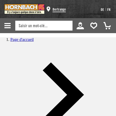
|
Bertrange
DE
FR
Page d'accueil