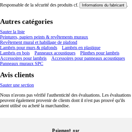
Responsable de la sécurité des produits cf.
.
Informations du fabricant
Autres catégories
Sauter la liste
Peintures, papiers peints & revêtements muraux
Revêtement mural et habillage de plafond
Lambris pour murs & plafonds
Lambris en plastique
Lambris en bois
Panneaux acoustiques
Plinthes pour lambris
Accessoires pour lambris
Accessoires pour panneaux acoustiques
Panneaux muraux SPC
Avis clients
Sauter une section
Nous n'avons pas vérifié l'authenticité des évaluations. Les évaluations
peuvent également provenir de clients dont il n'est pas prouvé qu'ils
aient utilisé ou acheté la marchandise.
Paiement par