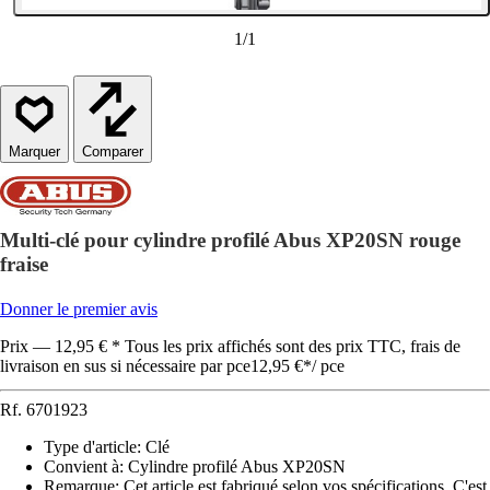
1
/
1
Comparer
Multi-clé pour cylindre profilé Abus XP20SN rouge
fraise
Donner le premier avis
Prix — 12,95 € * Tous les prix affichés sont des prix TTC, frais de
livraison en sus si nécessaire par pce
12,95 €
*
/
pce
Rf.
6701923
Type d'article
:
Clé
Convient à
:
Cylindre profilé Abus XP20SN
Remarque: Cet article est fabriqué selon vos spécifications. C'est