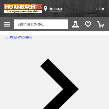
|
Bertrange
DE
FR
Page d'accueil