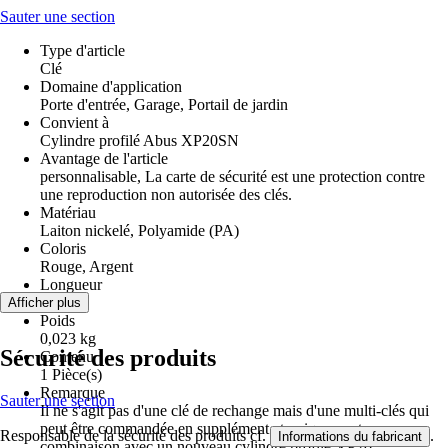
Sauter une section
Type d'article
Clé
Domaine d'application
Porte d'entrée, Garage, Portail de jardin
Convient à
Cylindre profilé Abus XP20SN
Avantage de l'article
personnalisable, La carte de sécurité est une protection contre
une reproduction non autorisée des clés.
Matériau
Laiton nickelé, Polyamide (PA)
Coloris
Rouge, Argent
Longueur
67 mm
Afficher plus
Poids
0,023 kg
Sécurité des produits
Contenu
1 Pièce(s)
Remarque
Sauter une section
Il ne s'agit pas d'une clé de rechange mais d'une multi-clés qui
peut être commandée en supplément et uniquement en
Responsable de la sécurité des produits cf.
.
Informations du fabricant
combinaison avec un nouveau cylindre profilé XP20.