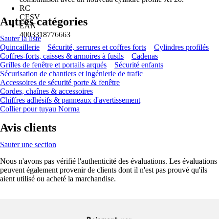
RC
CESV
Autres catégories
EAN
4003318776663
Sauter la liste
Quincaillerie
Sécurité, serrures et coffres forts
Cylindres profilés
Coffres-forts, caisses & armoires à fusils
Cadenas
Grilles de fenêtre et portails arqués
Sécurité enfants
Sécurisation de chantiers et ingénierie de trafic
Accessoires de sécurité porte & fenêtre
Cordes, chaînes & accessoires
Chiffres adhésifs & panneaux d'avertissement
Collier pour tuyau Norma
Avis clients
Sauter une section
Nous n'avons pas vérifié l'authenticité des évaluations. Les évaluations
peuvent également provenir de clients dont il n'est pas prouvé qu'ils
aient utilisé ou acheté la marchandise.