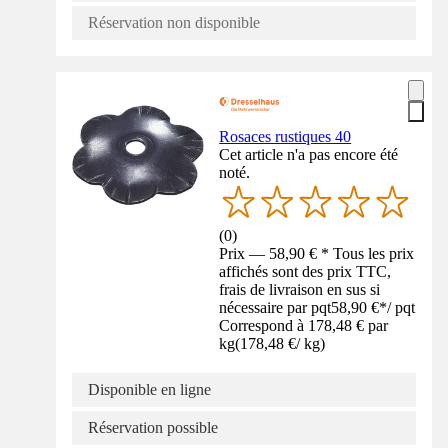
Réservation non disponible
Rosaces rustiques 40
Cet article n'a pas encore été
noté.
(
0
)
Prix — 58,90 € * Tous les prix
affichés sont des prix TTC,
frais de livraison en sus si
nécessaire par pqt
58,90 €
*
/
pqt
Correspond à 178,48 € par
kg
(
178,48 €
/
kg
)
Disponible en ligne
Réservation possible