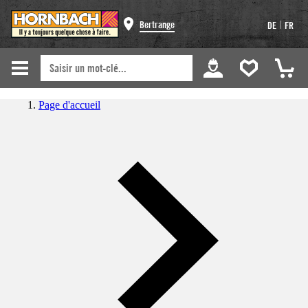
|
Bertrange
DE
FR
Page d'accueil