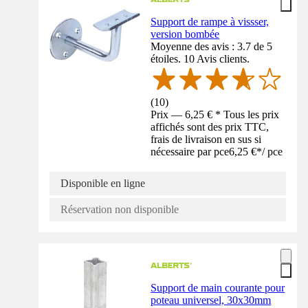
Support de rampe à vissser,
version bombée
Moyenne des avis : 3.7 de 5
étoiles. 10 Avis clients.
(
10
)
Prix — 6,25 € * Tous les prix
affichés sont des prix TTC,
frais de livraison en sus si
nécessaire par pce
6,25 €
*
/
pce
Disponible en ligne
Réservation non disponible
Support de main courante pour
poteau universel, 30x30mm