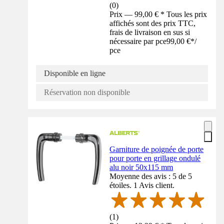
(
0
)
Prix — 99,00 € * Tous les prix
affichés sont des prix TTC,
frais de livraison en sus si
nécessaire par pce
99,00 €
*
/
pce
Disponible en ligne
Réservation non disponible
Garniture de poignée de porte
pour porte en grillage ondulé
alu noir 50x115 mm
Moyenne des avis : 5 de 5
étoiles. 1 Avis client.
(
1
)