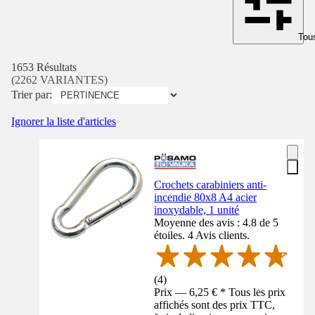
Tous
1653 Résultats
(2262 VARIANTES)
Trier par:
Ignorer la liste d'articles
Crochets carabiniers anti-
incendie 80x8 A4 acier
inoxydable, 1 unité
Moyenne des avis : 4.8 de 5
étoiles. 4 Avis clients.
(
4
)
Prix — 6,25 € * Tous les prix
affichés sont des prix TTC,