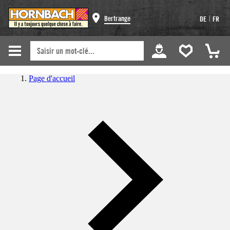
|
Bertrange
DE
FR
Page d'accueil