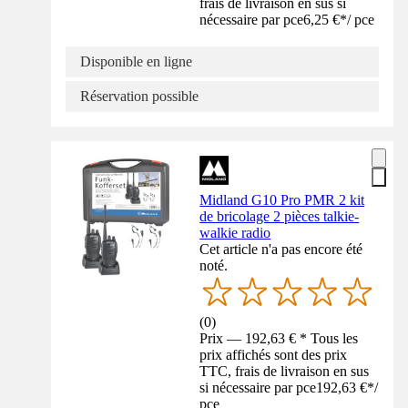
frais de livraison en sus si
nécessaire par pce
6,25 €
*
/
pce
Disponible en ligne
Réservation possible
Midland G10 Pro PMR 2 kit
de bricolage 2 pièces talkie-
walkie radio
Cet article n'a pas encore été
noté.
(
0
)
Prix — 192,63 € * Tous les
prix affichés sont des prix
TTC, frais de livraison en sus
si nécessaire par pce
192,63 €
*
/
pce