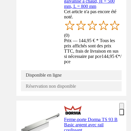
galvanisé à chaud, H = 500
mm, L = 800 mm
Cet article n'a pas encore été
noté.
(
0
)
Prix — 144,95 € * Tous les
prix affichés sont des prix
TTC, frais de livraison en sus
si nécessaire par pce
144,95 €
*
/
pce
Disponible en ligne
Réservation non disponible
Ferme-porte Dorma TS 93 B
Basic argent avec rail
coulissant