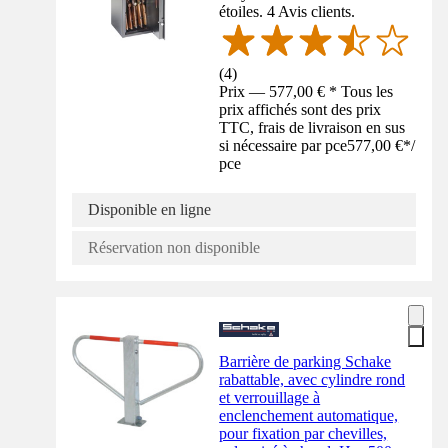
étoiles. 4 Avis clients.
(
4
)
Prix — 577,00 € * Tous les
prix affichés sont des prix
TTC, frais de livraison en sus
si nécessaire par pce
577,00 €
*
/
pce
Disponible en ligne
Réservation non disponible
Barrière de parking Schake
rabattable, avec cylindre rond
et verrouillage à
enclenchement automatique,
pour fixation par chevilles,