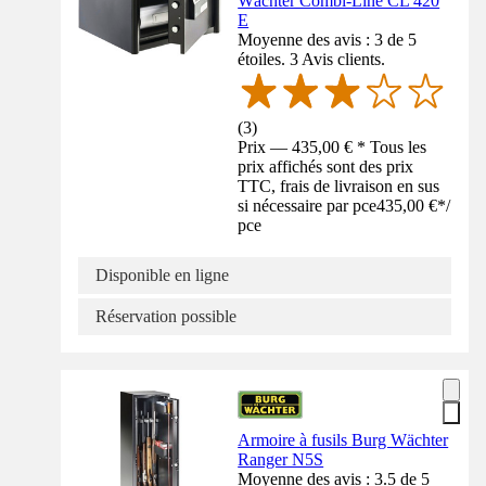
Wächter Combi-Line CL 420
E
Moyenne des avis : 3 de 5
étoiles. 3 Avis clients.
(
3
)
Prix — 435,00 € * Tous les
prix affichés sont des prix
TTC, frais de livraison en sus
si nécessaire par pce
435,00 €
*
/
pce
Disponible en ligne
Réservation possible
Armoire à fusils Burg Wächter
Ranger N5S
Moyenne des avis : 3.5 de 5