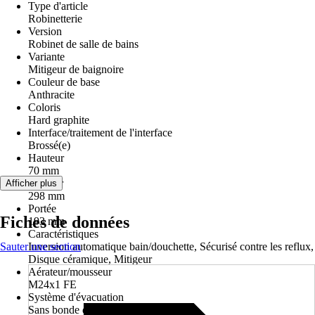
Type d'article
Robinetterie
Version
Robinet de salle de bains
Variante
Mitigeur de baignoire
Couleur de base
Anthracite
Coloris
Hard graphite
Interface/traitement de l'interface
Brossé(e)
Hauteur
70 mm
Largeur
Afficher plus
298 mm
Portée
Fiches de données
193 mm
Caractéristiques
Sauter une section
Inversion automatique bain/douchette, Sécurisé contre les reflux,
Disque céramique, Mitigeur
Aérateur/mousseur
M24x1 FE
Système d'évacuation
Sans bonde de vidage