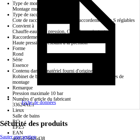
Type de montage
Montage mural en saillie
Type de raccordement
Cote de raccordement 150 mm, Raccordements en S réglables
Convient à
Chauffe-eau sous pression, Chauffe-eau instantané
Raccordement
Haute pression - résistant à la pression
Forme
Rond
Série
Essence
Contenu dans le matériel fourni d'origine
Robinet de baignoire, Matériel de fixation, Consignes de
montage
Remarque
Pression maximale 10 bar
Numéro d’article du fabricant
Fiche de données
33624AL1
Lieux
Salle de bains
RC
Sécurité des produits
EPZ5
EAN
Sauter une section
4005176426438