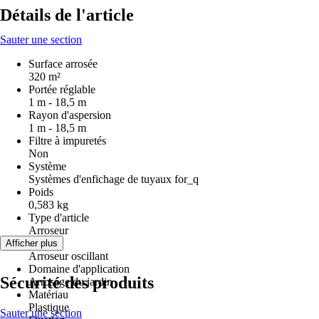
Détails de l'article
Sauter une section
Surface arrosée
320 m²
Portée réglable
1 m - 18,5 m
Rayon d'aspersion
1 m - 18,5 m
Filtre à impuretés
Non
Système
Systèmes d'enfichage de tuyaux for_q
Poids
0,583 kg
Type d'article
Arroseur
Version
Afficher plus
Arroseur oscillant
Domaine d'application
Sécurité des produits
Arrosage du jardin
Matériau
Plastique
Sauter une section