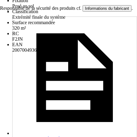
Fixation
Posé au sol
Responsable de la sécurité des produits cf.
.
Informations du fabricant
Classification
Extrémité finale du système
Surface recommandée
320 m²
RC
F2JN
EAN
2007004936418