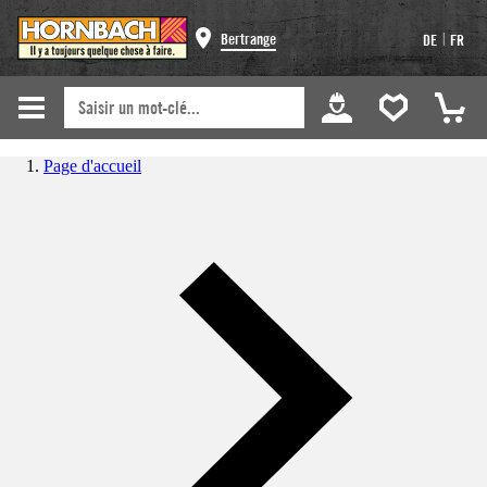
|
Bertrange
DE
FR
Page d'accueil