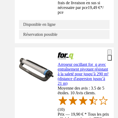
frais de livraison en sus si
nécessaire par pce
19,49 €
*
/
pce
Disponible en ligne
Réservation possible
Arroseur oscillant for_q avec
entraînement pivotant résistant
à la saleté pour jusqu’à 290 m²
(distance d'aspersion jusqu’à
21 m)
Moyenne des avis : 3.5 de 5
étoiles. 10 Avis clients.
(
10
)
Prix — 19,90 € * Tous les prix