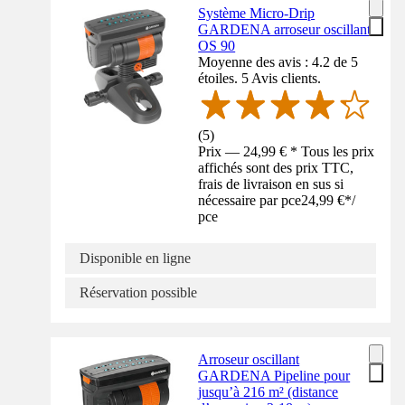
Système Micro-Drip
GARDENA arroseur oscillant
OS 90
Moyenne des avis : 4.2 de 5
étoiles. 5 Avis clients.
(
5
)
Prix — 24,99 € * Tous les prix
affichés sont des prix TTC,
frais de livraison en sus si
nécessaire par pce
24,99 €
*
/
pce
Disponible en ligne
Réservation possible
Arroseur oscillant
GARDENA Pipeline pour
jusqu’à 216 m² (distance