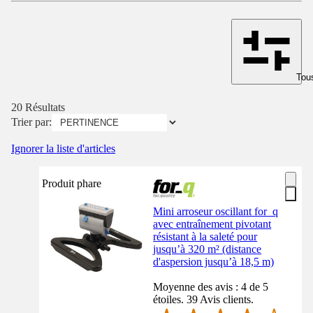
Tous
20 Résultats
Trier par:
Ignorer la liste d'articles
Produit phare
Mini arroseur oscillant for_q
avec entraînement pivotant
résistant à la saleté pour
jusqu’à 320 m² (distance
d'aspersion jusqu’à 18,5 m)
Moyenne des avis : 4 de 5
étoiles. 39 Avis clients.