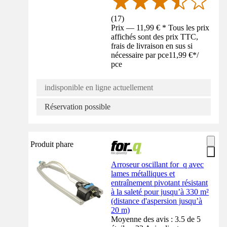
(
17
)
Prix — 11,99 € * Tous les prix
affichés sont des prix TTC,
frais de livraison en sus si
nécessaire par pce
11,99 €
*
/
pce
indisponible en ligne actuellement
Réservation possible
Produit phare
Arroseur oscillant for_q avec
lames métalliques et
entraînement pivotant résistant
à la saleté pour jusqu’à 330 m²
(distance d'aspersion jusqu’à
20 m)
Moyenne des avis : 3.5 de 5