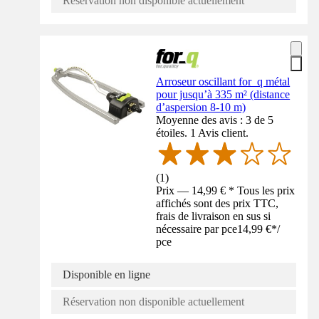
Réservation non disponible actuellement
Arroseur oscillant for_q métal
pour jusqu’à 335 m² (distance
d’aspersion 8-10 m)
Moyenne des avis : 3 de 5
étoiles. 1 Avis client.
(
1
)
Prix — 14,99 € * Tous les prix
affichés sont des prix TTC,
frais de livraison en sus si
nécessaire par pce
14,99 €
*
/
pce
Disponible en ligne
Réservation non disponible actuellement