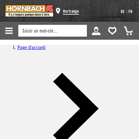
|
Bertrange
DE
FR
Page d'accueil