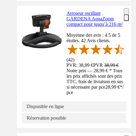
Arroseur oscillant
GARDENA AquaZoom
compact pour jusqu’à 216 m²
Moyenne des avis : 4.5 de 5
étoiles. 42 Avis clients.
(
42
)
PVR: 38,99 €
PVR
38,99 €
Notre prix — 28,99 € * Tous
les prix affichés sont des prix
TTC, frais de livraison en sus
si nécessaire par pce
28,99 €
*
/
pce
Disponible en ligne
Réservation possible