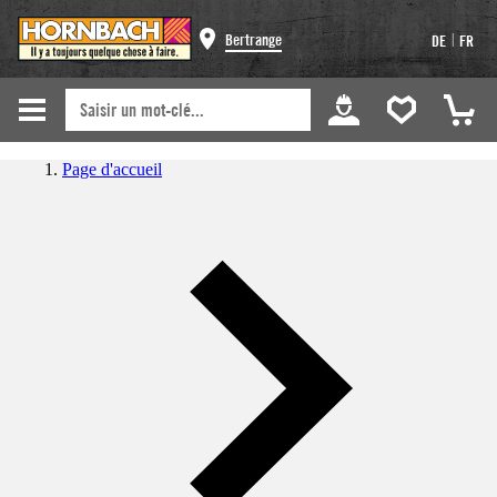
|
Bertrange
DE
FR
Page d'accueil