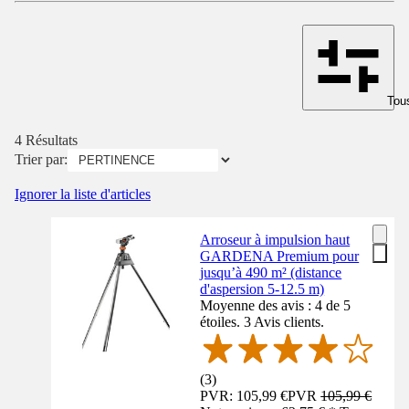
Tous
4 Résultats
Trier par:
Ignorer la liste d'articles
Arroseur à impulsion haut
GARDENA Premium pour
jusqu’à 490 m² (distance
d'aspersion 5-12.5 m)
Moyenne des avis : 4 de 5
étoiles. 3 Avis clients.
(
3
)
PVR: 105,99 €
PVR
105,99 €