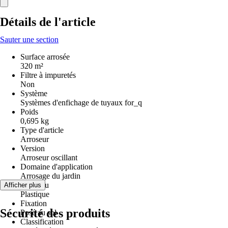
Détails de l'article
Sauter une section
Surface arrosée
320 m²
Filtre à impuretés
Non
Système
Systèmes d'enfichage de tuyaux for_q
Poids
0,695 kg
Type d'article
Arroseur
Version
Arroseur oscillant
Domaine d'application
Arrosage du jardin
Matériau
Afficher plus
Plastique
Fixation
Sécurité des produits
Posé au sol
Classification