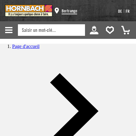
|
Bertrange
DE
FR
Page d'accueil