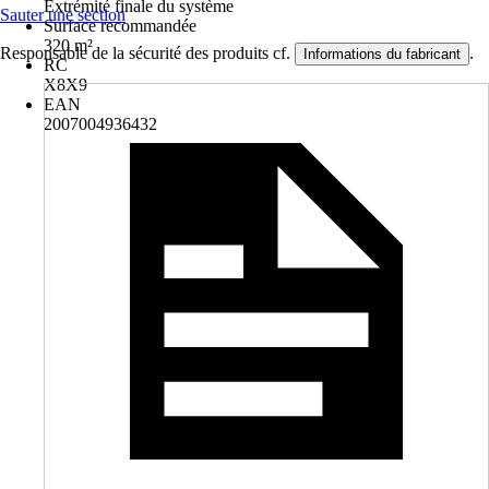
Extrémité finale du système
Sauter une section
Surface recommandée
320 m²
Responsable de la sécurité des produits cf.
.
Informations du fabricant
RC
X8X9
EAN
2007004936432