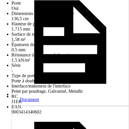
Porte
Oui
Dimensions de passage de la porte
136,5 cm
Hauteur de passage
1.715 mm
Surface de toit
1,58 m²
Épaisseur du toit
0,5 mm
Résistance à la charge de la neige
1,5 kN/m²
Série
-
Type de porte
Porte à double battant
Interface/traitement de l'interface
Peint par poudrage, Galvanisé, Metallic
RC
Document
J1EK
EAN
9003414340602