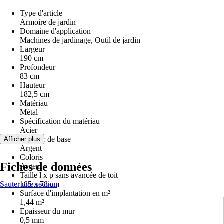
Type d'article
Armoire de jardin
Domaine d'application
Machines de jardinage, Outil de jardin
Largeur
190 cm
Profondeur
83 cm
Hauteur
182,5 cm
Matériau
Métal
Spécification du matériau
Acier
Couleur de base
Afficher plus
Argent
Coloris
Fiches de données
Argent
Taille l x p sans avancée de toit
Sauter une section
185 x 78 cm
Surface d'implantation en m²
1,44 m²
Epaisseur du mur
0,5 mm