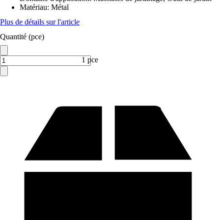
Matériau
:
Métal
Plus de détails sur l'article
Quantité (pce)
1 pce