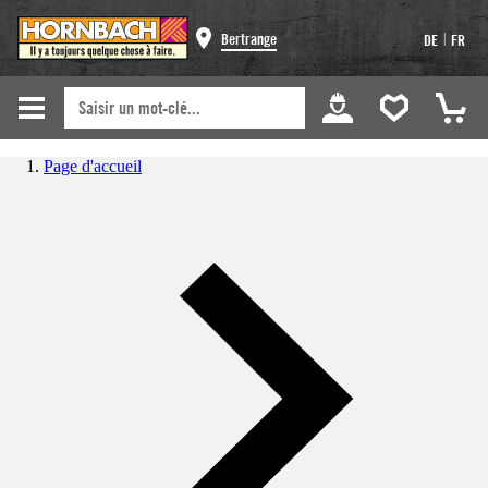
|
Bertrange
DE
FR
Page d'accueil