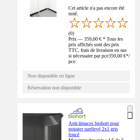
Cet article n'a pas encore été
noté.
(
0
)
Prix — 359,00 € * Tous les
prix affichés sont des prix
TTC, frais de livraison en sus
si nécessaire par pce
359,00 €
*
/
pce
Non disponible en ligne
Réservation non disponible
Anti-limaces biohort pour
potager surélevé 2x1 gris
foncé