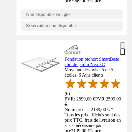
pce
2949,00 €
*
/
pce
Non disponible en ligne
Réservation non disponible
Fondation biohort SmartBase
abri de jardin Neo 3C
Moyenne des avis : 5 de 5
étoiles. 6 Avis clients.
(
6
)
PVR: 2599,00 €
PVR
2599,00
€
Notre prix — 2139,00 € *
Tous les prix affichés sont des
prix TTC, frais de livraison en
sus si nécessaire par
pce
2139,00 €
*
/
pce