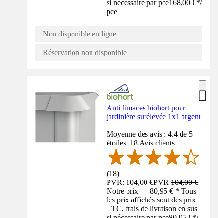
si nécessaire par pce
168,00 €
*
/
pce
Non disponible en ligne
Réservation non disponible
Anti-limaces biohort pour
jardinière surélevée 1x1 argent
Moyenne des avis : 4.4 de 5
étoiles. 18 Avis clients.
(
18
)
PVR: 104,00 €
PVR
104,00 €
Notre prix — 80,95 € * Tous
les prix affichés sont des prix
TTC, frais de livraison en sus
si nécessaire par pce
80,95 €
*
/