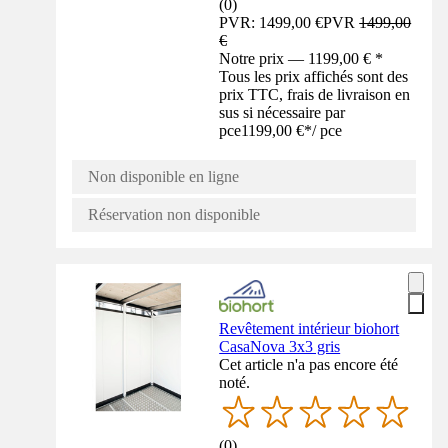
(
0
)
PVR: 1499,00 €
PVR
1499,00
€
Notre prix — 1199,00 € *
Tous les prix affichés sont des
prix TTC, frais de livraison en
sus si nécessaire par
pce
1199,00 €
*
/
pce
Non disponible en ligne
Réservation non disponible
Revêtement intérieur biohort
CasaNova 3x3 gris
Cet article n'a pas encore été
noté.
(
0
)