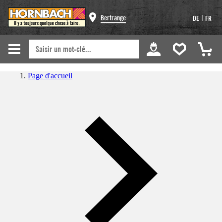
|
Bertrange
DE
FR
Page d'accueil