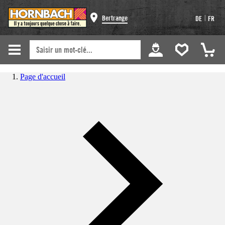
|
Bertrange
DE
FR
Page d'accueil