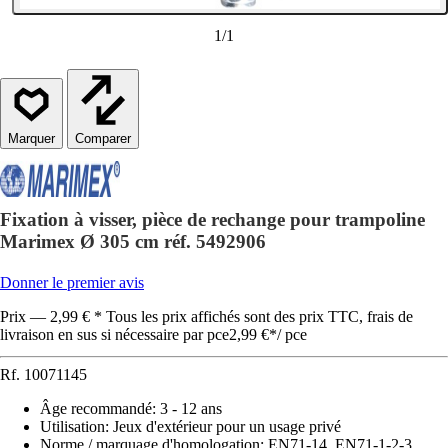
1
/
1
Comparer
Fixation à visser, pièce de rechange pour trampoline
Marimex Ø 305 cm réf. 5492906
Donner le premier avis
Prix — 2,99 € * Tous les prix affichés sont des prix TTC, frais de
livraison en sus si nécessaire par pce
2,99 €
*
/
pce
Rf.
10071145
Âge recommandé
:
3 - 12 ans
Utilisation
:
Jeux d'extérieur pour un usage privé
Norme / marquage d'homologation
:
EN71-14, EN71-1-2-3