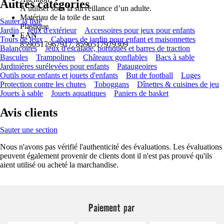
Autres catégories
À utiliser sous la surveillance d’un adulte.
Matériau de la toile de saut
Sauter la liste
Plastique
Jardin
Jeux d'extérieur
Accessoires pour jeux pour enfants
EAN
Tours de jeux
Cabanes de jardin pour enfant et maisonnettes
8590517967917, 8590517979309
Balançoires
Jeux d'escalade, portiques et barres de traction
Bascules
Trampolines
Châteaux gonflables
Bacs à sable
Jardinières surélevées pour enfants
Pataugeoires
Outils pour enfants et jouets d'enfants
But de football
Luges
Protection contre les chutes
Toboggans
Dînettes & cuisines de jeu
Jouets à sable
Jouets aquatiques
Paniers de basket
Avis clients
Sauter une section
Nous n'avons pas vérifié l'authenticité des évaluations. Les évaluations
peuvent également provenir de clients dont il n'est pas prouvé qu'ils
aient utilisé ou acheté la marchandise.
Paiement par