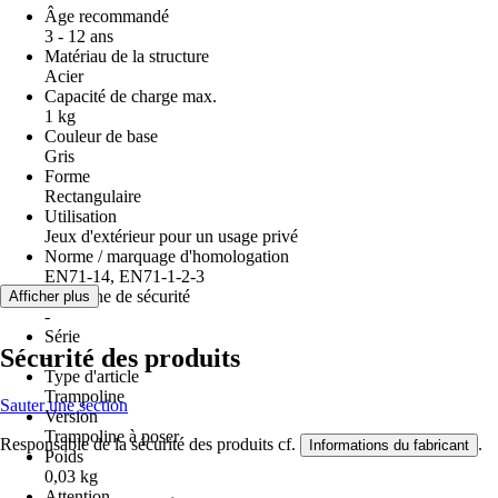
Âge recommandé
3 - 12 ans
Matériau de la structure
Acier
Capacité de charge max.
1 kg
Couleur de base
Gris
Forme
Rectangulaire
Utilisation
Jeux d'extérieur pour un usage privé
Norme / marquage d'homologation
EN71-14, EN71-1-2-3
Consigne de sécurité
Afficher plus
-
Série
Sécurité des produits
-
Type d'article
Trampoline
Sauter une section
Version
Trampoline à poser
Responsable de la sécurité des produits cf.
.
Informations du fabricant
Poids
0,03 kg
Attention