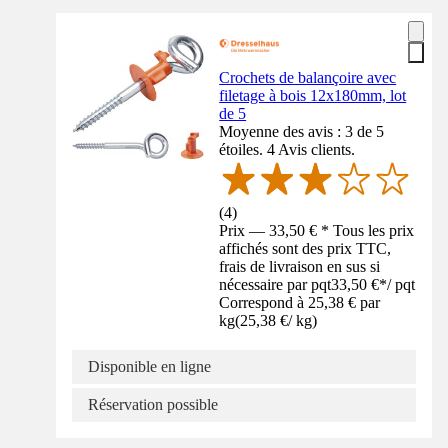
Crochets de balançoire avec
filetage à bois 12x180mm, lot
de 5
Moyenne des avis : 3 de 5
étoiles. 4 Avis clients.
(
4
)
Prix — 33,50 € * Tous les prix
affichés sont des prix TTC,
frais de livraison en sus si
nécessaire par pqt
33,50 €
*
/
pqt
Correspond à 25,38 € par
kg
(
25,38 €
/
kg
)
Disponible en ligne
Réservation possible