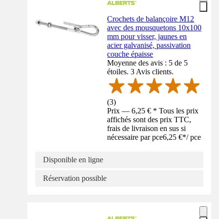
Crochets de balançoire M12
avec des mousquetons 10x100
mm pour visser, jaunes en
acier galvanisé, passivation
couche épaisse
Moyenne des avis : 5 de 5
étoiles. 3 Avis clients.
(
3
)
Prix — 6,25 € * Tous les prix
affichés sont des prix TTC,
frais de livraison en sus si
nécessaire par pce
6,25 €
*
/
pce
Disponible en ligne
Réservation possible