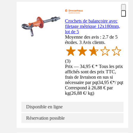
Crochets de balançoire avec
filetage métrique 12x180mm,
lot de 5
Moyenne des avis : 2.7 de 5
étoiles. 3 Avis clients.
(
3
)
Prix — 34,95 € * Tous les prix
affichés sont des prix TTC,
frais de livraison en sus si
nécessaire par pqt
34,95 €
*
/
pqt
Correspond à 26,88 € par
kg
(
26,88 €
/
kg
)
Disponible en ligne
Réservation possible