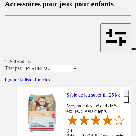
Accessoires pour jeux pour enfants
Tous
126 Résultats
Trier par:
Ignorer la liste d'articles
Sable de jeu super fin 25 kg
Moyenne des avis : 4 de 5
étoiles. 5 Avis clients.
(
5
)
Prix — 9,99 € * Tous les prix