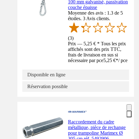
100 mm galvanisé, passivation
couche épaisse
Moyenne des avis : 1.3 de 5
étoiles. 3 Avis clients.
(
3
)
Prix — 5,25 € * Tous les prix
affichés sont des prix TTC,
frais de livraison en sus si
nécessaire par pce
5,25 €
*
/
pce
Disponible en ligne
Réservation possible
Raccordement du cadre
métallique, pièce de rechange
pour trampoline Marimex Ø
305 cm réf. 5492906