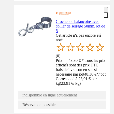
Crochet de balançoire avec
collier de serrage 50mm, lot de
5
Cet article n'a pas encore été
noté.
(
0
)
Prix — 48,30 € * Tous les prix
affichés sont des prix TTC,
frais de livraison en sus si
nécessaire par pqt
48,30 €
*
/
pqt
Correspond à 23,91 € par
kg
(
23,91 €
/
kg
)
indisponible en ligne actuellement
Réservation possible