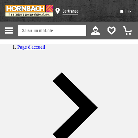
|
Bertrange
DE
FR
Page d'accueil