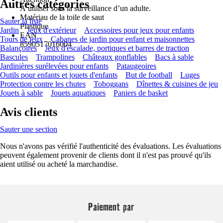
Autres catégories
À utiliser sous la surveillance d’un adulte.
Matériau de la toile de saut
Sauter la liste
Plastique
Jardin
Jeux d'extérieur
Accessoires pour jeux pour enfants
EAN
Tours de jeux
Cabanes de jardin pour enfant et maisonnettes
8590517016004
Balançoires
Jeux d'escalade, portiques et barres de traction
Bascules
Trampolines
Châteaux gonflables
Bacs à sable
Jardinières surélevées pour enfants
Pataugeoires
Outils pour enfants et jouets d'enfants
But de football
Luges
Protection contre les chutes
Toboggans
Dînettes & cuisines de jeu
Jouets à sable
Jouets aquatiques
Paniers de basket
Avis clients
Sauter une section
Nous n'avons pas vérifié l'authenticité des évaluations. Les évaluations
peuvent également provenir de clients dont il n'est pas prouvé qu'ils
aient utilisé ou acheté la marchandise.
Paiement par