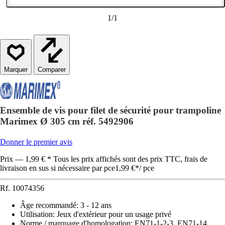
1
/
1
Comparer
Ensemble de vis pour filet de sécurité pour trampoline
Marimex Ø 305 cm réf. 5492906
Donner le premier avis
Prix — 1,99 € * Tous les prix affichés sont des prix TTC, frais de
livraison en sus si nécessaire par pce
1,99 €
*
/
pce
Rf.
10074356
Âge recommandé
:
3 - 12 ans
Utilisation
:
Jeux d'extérieur pour un usage privé
Norme / marquage d'homologation
:
EN71-1-2-3, EN71-14