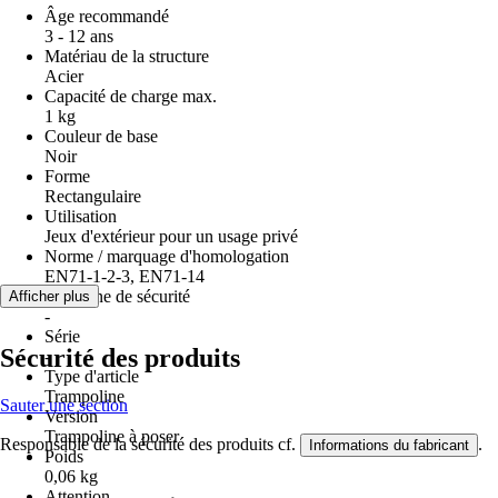
Âge recommandé
3 - 12 ans
Matériau de la structure
Acier
Capacité de charge max.
1 kg
Couleur de base
Noir
Forme
Rectangulaire
Utilisation
Jeux d'extérieur pour un usage privé
Norme / marquage d'homologation
EN71-1-2-3, EN71-14
Consigne de sécurité
Afficher plus
-
Série
Sécurité des produits
-
Type d'article
Trampoline
Sauter une section
Version
Trampoline à poser
Responsable de la sécurité des produits cf.
.
Informations du fabricant
Poids
0,06 kg
Attention