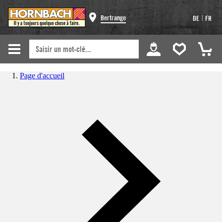
|
Bertrange
DE
FR
Page d'accueil