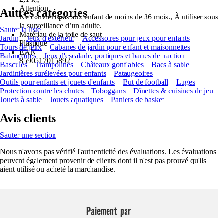
Attention
Autres catégories
Ne convient pas aux enfant de moins de 36 mois., À utiliser sous
la surveillance d’un adulte.
Sauter la liste
Matériau de la toile de saut
Jardin
Jeux d'extérieur
Accessoires pour jeux pour enfants
Plastique
Tours de jeux
Cabanes de jardin pour enfant et maisonnettes
EAN
Balançoires
Jeux d'escalade, portiques et barres de traction
8590517015892
Bascules
Trampolines
Châteaux gonflables
Bacs à sable
Jardinières surélevées pour enfants
Pataugeoires
Outils pour enfants et jouets d'enfants
But de football
Luges
Protection contre les chutes
Toboggans
Dînettes & cuisines de jeu
Jouets à sable
Jouets aquatiques
Paniers de basket
Avis clients
Sauter une section
Nous n'avons pas vérifié l'authenticité des évaluations. Les évaluations
peuvent également provenir de clients dont il n'est pas prouvé qu'ils
aient utilisé ou acheté la marchandise.
Paiement par