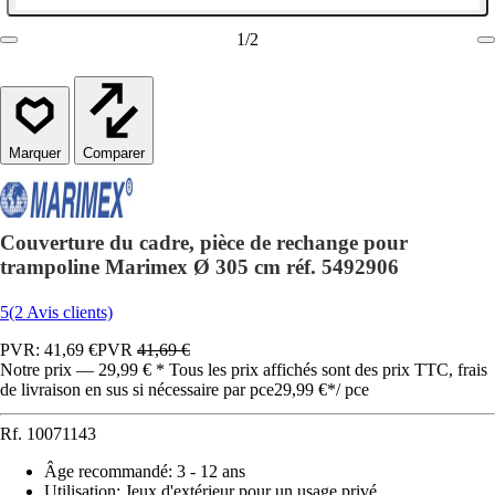
1
/
2
Comparer
Couverture du cadre, pièce de rechange pour
trampoline Marimex Ø 305 cm réf. 5492906
5
(2 Avis clients)
PVR: 41,69 €
PVR
41,69 €
Notre prix — 29,99 € * Tous les prix affichés sont des prix TTC, frais
de livraison en sus si nécessaire par pce
29,99 €
*
/
pce
Rf.
10071143
Âge recommandé
:
3 - 12 ans
Utilisation
:
Jeux d'extérieur pour un usage privé