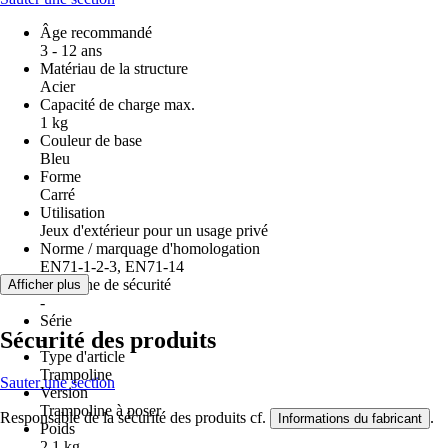
Âge recommandé
3 - 12 ans
Matériau de la structure
Acier
Capacité de charge max.
1 kg
Couleur de base
Bleu
Forme
Carré
Utilisation
Jeux d'extérieur pour un usage privé
Norme / marquage d'homologation
EN71-1-2-3, EN71-14
Consigne de sécurité
Afficher plus
-
Série
Sécurité des produits
-
Type d'article
Trampoline
Sauter une section
Version
Trampoline à poser
Responsable de la sécurité des produits cf.
.
Informations du fabricant
Poids
2,1 kg