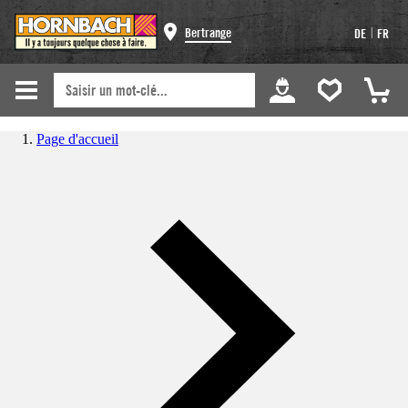
|
Bertrange
DE
FR
Page d'accueil