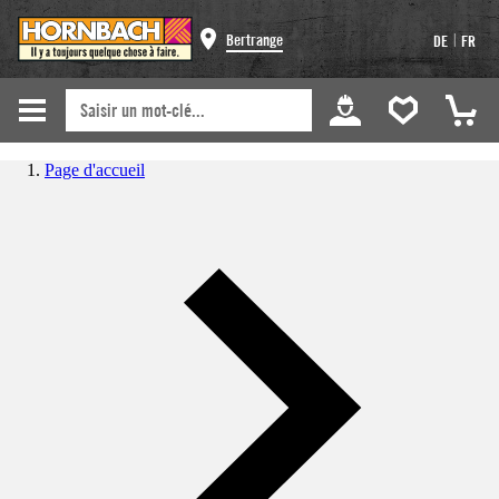
|
Bertrange
DE
FR
Page d'accueil