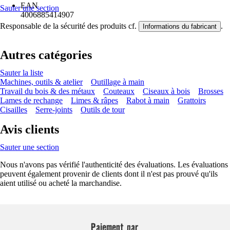
EAN
Sauter une section
4006885414907
Responsable de la sécurité des produits cf.
.
Informations du fabricant
Autres catégories
Sauter la liste
Machines, outils & atelier
Outillage à main
Travail du bois & des métaux
Couteaux
Ciseaux à bois
Brosses
Lames de rechange
Limes & râpes
Rabot à main
Grattoirs
Cisailles
Serre-joints
Outils de tour
Avis clients
Sauter une section
Nous n'avons pas vérifié l'authenticité des évaluations. Les évaluations
peuvent également provenir de clients dont il n'est pas prouvé qu'ils
aient utilisé ou acheté la marchandise.
Paiement par