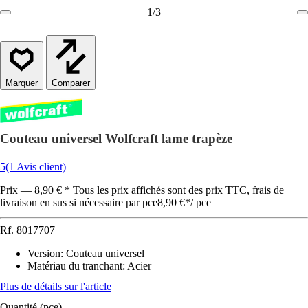
1
/
3
Comparer
Couteau universel Wolfcraft lame trapèze
5
(1 Avis client)
Prix — 8,90 € * Tous les prix affichés sont des prix TTC, frais de
livraison en sus si nécessaire par pce
8,90 €
*
/
pce
Rf.
8017707
Version
:
Couteau universel
Matériau du tranchant
:
Acier
Plus de détails sur l'article
Quantité (pce)