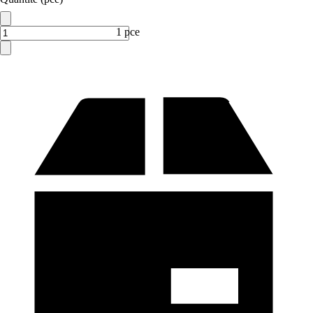
1 pce