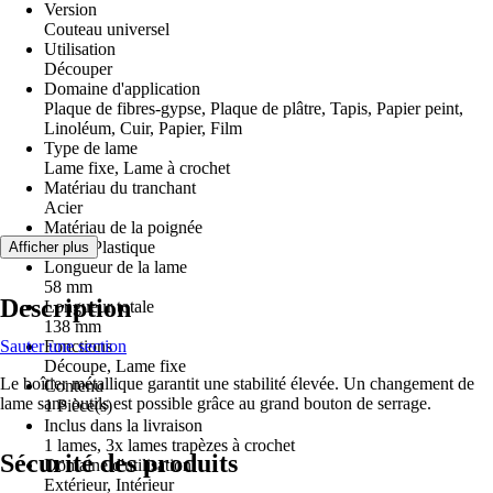
Version
Couteau universel
Utilisation
Découper
Domaine d'application
Plaque de fibres-gypse, Plaque de plâtre, Tapis, Papier peint,
Linoléum, Cuir, Papier, Film
Type de lame
Lame fixe, Lame à crochet
Matériau du tranchant
Acier
Matériau de la poignée
Métal, Plastique
Afficher plus
Longueur de la lame
58 mm
Description
Longueur totale
138 mm
Sauter une section
Fonctions
Découpe, Lame fixe
Le boîtier métallique garantit une stabilité élevée. Un changement de
Contenu
lame sans outils est possible grâce au grand bouton de serrage.
1 Pièce(s)
Inclus dans la livraison
1 lames, 3x lames trapèzes à crochet
Sécurité des produits
Domaine d'utilisation
Extérieur, Intérieur