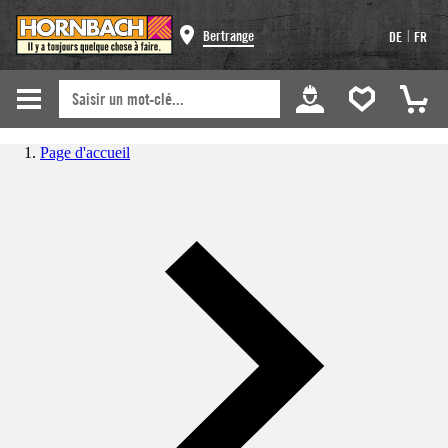
|
Bertrange
DE
FR
Page d'accueil