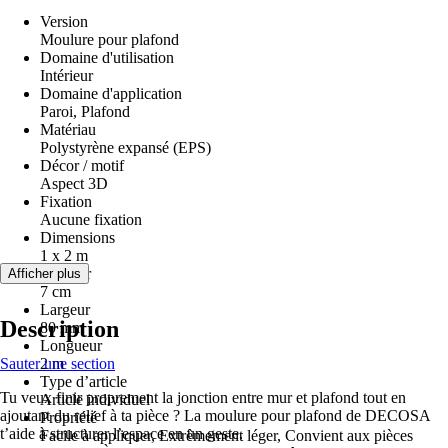
Version
Moulure pour plafond
Domaine d'utilisation
Intérieur
Domaine d'application
Paroi, Plafond
Matériau
Polystyrène expansé (EPS)
Décor / motif
Aspect 3D
Fixation
Aucune fixation
Dimensions
1 x 2 m
Hauteur
Afficher plus
7 cm
Largeur
Description
80 mm
Longueur
Sauter une section
2 m
Type d’article
Tu veux finir proprement la jonction entre mur et plafond tout en
Article individuel
ajoutant du relief à ta pièce ? La moulure pour plafond de DECOSA
Propriété
t’aide à structurer l’espace en un geste.
Facile à appliquer, Extrêmement léger, Convient aux pièces