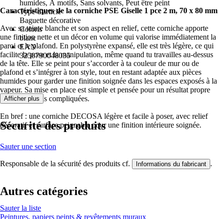
humides, À motifs, Sans solvants, Peut être peint
Caractéristiques de la corniche PSE Giselle 1 pce 2 m, 70 x 80 mm
Type d'article
Baguette décorative
Avec sa teinte blanche et son aspect en relief, cette corniche apporte
Coloris
une finition nette et un décor en volume qui valorise immédiatement la
blanc
paroi et le plafond. En polystyrène expansé, elle est très légère, ce qui
EAN
facilite la pose et la manipulation, même quand tu travailles au-dessus
3250790048035
de la tête. Elle se peint pour s’accorder à ta couleur de mur ou de
plafond et s’intégrer à ton style, tout en restant adaptée aux pièces
humides pour garder une finition soignée dans les espaces exposés à la
vapeur. Sa mise en place est simple et pensée pour un résultat propre
sans opérations compliquées.
Afficher plus
En bref : une corniche DECOSA légère et facile à poser, avec relief
Sécurité des produits
décoratif et surface peignable pour une finition intérieure soignée.
Sauter une section
Responsable de la sécurité des produits cf.
.
Informations du fabricant
Autres catégories
Sauter la liste
Peintures, papiers peints & revêtements muraux