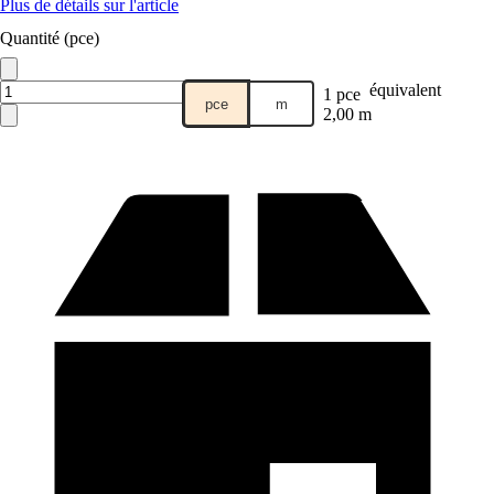
Plus de détails sur l'article
Quantité (pce)
équivalent
1 pce
pce
m
2,00 m