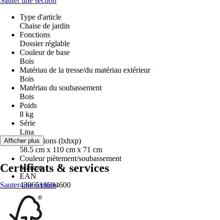
Sauter une section
Type d'article
Chaise de jardin
Fonctions
Dossier réglable
Couleur de base
Bois
Matériau de la tresse/du matériau extérieur
Bois
Matériau du soubassement
Bois
Poids
8 kg
Série
Lina
Dimensions (lxhxp)
Afficher plus
58.5 cm x 110 cm x 71 cm
Couleur piètement/soubassement
Certificats & services
Marron
EAN
Sauter une section
4306516694600