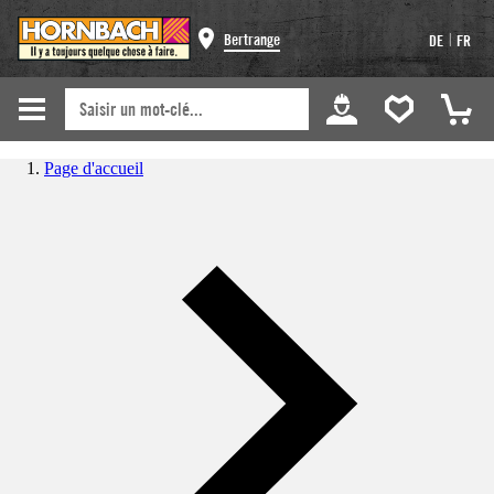
|
Bertrange
DE
FR
Page d'accueil