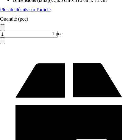
Dimensions (lxhxp)
:
58.5 cm x 110 cm x 71 cm
Plus de détails sur l'article
Quantité (pce)
1 pce