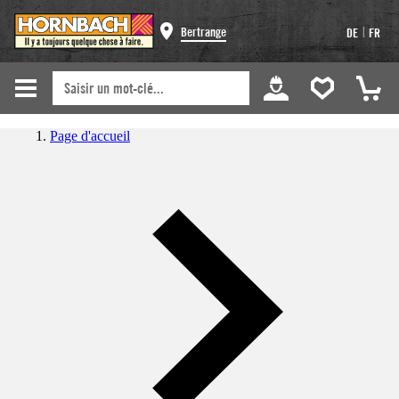
|
Bertrange
DE
FR
Page d'accueil