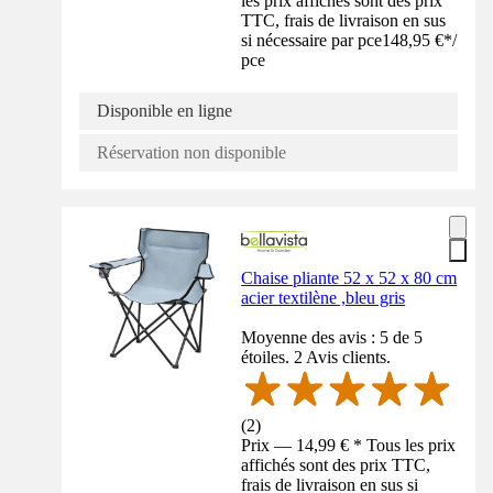
les prix affichés sont des prix
TTC, frais de livraison en sus
si nécessaire par pce
148,95 €
*
/
pce
Disponible en ligne
Réservation non disponible
Chaise pliante 52 x 52 x 80 cm
acier textilène ,bleu gris
Moyenne des avis : 5 de 5
étoiles. 2 Avis clients.
(
2
)
Prix — 14,99 € * Tous les prix
affichés sont des prix TTC,
frais de livraison en sus si