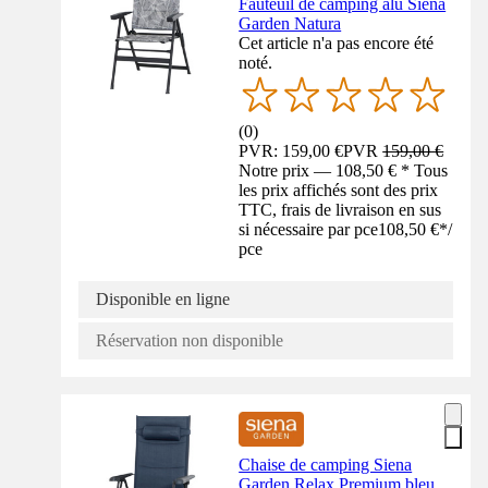
Fauteuil de camping alu Siena
Garden Natura
Cet article n'a pas encore été
noté.
(
0
)
PVR: 159,00 €
PVR
159,00 €
Notre prix — 108,50 € * Tous
les prix affichés sont des prix
TTC, frais de livraison en sus
si nécessaire par pce
108,50 €
*
/
pce
Disponible en ligne
Réservation non disponible
Chaise de camping Siena
Garden Relax Premium bleu