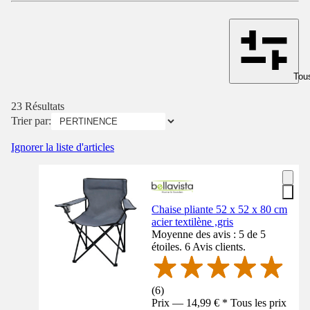
Tous
23 Résultats
Trier par:
Ignorer la liste d'articles
Chaise pliante 52 x 52 x 80 cm
acier textilène ,gris
Moyenne des avis : 5 de 5
étoiles. 6 Avis clients.
(
6
)
Prix — 14,99 € * Tous les prix