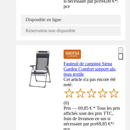
si nécessaire par pce
94,00 €
*
/
pce
Disponible en ligne
Réservation non disponible
Fauteuil de camping Siena
Garden Comfort support alu,
tissu textile
Cet article n'a pas encore été
noté.
(
0
)
Prix — 69,85 € * Tous les prix
affichés sont des prix TTC,
frais de livraison en sus si
nécessaire par pce
69,85 €
*
/
pce