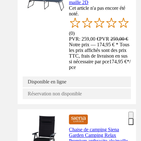
maille 2D
Cet article n'a pas encore été
noté.
(
0
)
PVR: 259,00 €
PVR
259,00 €
Notre prix — 174,95 € * Tous
les prix affichés sont des prix
TTC, frais de livraison en sus
si nécessaire par pce
174,95 €
*
/
pce
Disponible en ligne
Réservation non disponible
Chaise de camping Siena
Garden Camping Relax
Premium anthracite alu/maille