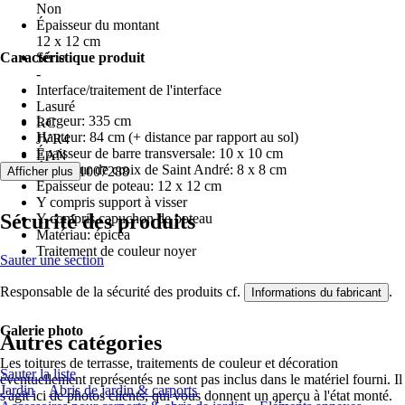
Non
Épaisseur du montant
12 x 12 cm
Caractéristique produit
Série
-
Interface/traitement de l'interface
Lasuré
Largeur: 335 cm
RC
Hauteur: 84 cm (+ distance par rapport au sol)
JVR4
Épaisseur de barre transversale: 10 x 10 cm
EAN
Épaisseur de croix de Saint André: 8 x 8 cm
4018211007288
Afficher plus
Épaisseur de poteau: 12 x 12 cm
Y compris support à visser
Sécurité des produits
Y compris capuchon de poteau
Matériau: épicéa
Traitement de couleur noyer
Sauter une section
Responsable de la sécurité des produits cf.
.
Informations du fabricant
Galerie photo
Autres catégories
Les toitures de terrasse, traitements de couleur et décoration
Sauter la liste
éventuellement représentés ne sont pas inclus dans le matériel fourni. Il
Jardin
Abris de jardin & carports
s'agit ici de photos clients, qui vous donnent un aperçu à l'état monté.