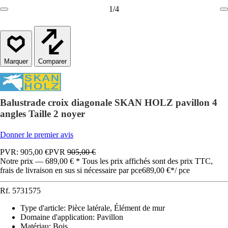
1
/
4
Comparer
Balustrade croix diagonale SKAN HOLZ pavillon 4
angles Taille 2 noyer
Donner le premier avis
PVR: 905,00 €
PVR
905,00 €
Notre prix — 689,00 € * Tous les prix affichés sont des prix TTC,
frais de livraison en sus si nécessaire par pce
689,00 €
*
/
pce
Rf.
5731575
Type d'article
:
Pièce latérale, Élément de mur
Domaine d'application
:
Pavillon
Matériau
:
Bois