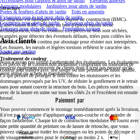
Accessoires pour carports & abris de jardin
Eléments annexes
Armoires modulaires
Jardinières pour abris de jardin
Structure
Portes & fenêtres d'abris de jardin
Toits en appentis
Expansion sous le toit pour abris de jardin
La structure est fabriquée en bois massif de construction (BMC).
Gouttières pour abris de jardin
Sols pour abris de jardin
L'abréviation BMC désigne du bois d'épicéa massif séché
Terrasses pour abris de jardin
Fondations à visser
techniquement, collé en continu. Les pièces de bois sont séchées,
scannées pour détecter des éventuels défauts, triées puis collées les
Avis clients
unes aux autres en continu par aboutage pour résister aux intempéries.
Les fissures, les nœuds et légères torsions reflètent le caractère des
Sauter une section
matériaux utilisés.
Traitement de couleur
Nous n'avons pas vérifié l'authenticité des évaluations. Les évaluations
Les pièces de la construction modulaire comportant un traitement de
peuvent également provenir de clients dont il n'est pas prouvé qu'ils
couleur sont traitées avec une lasure ou une peinture de haute qualité.
aient utilisé ou acheté la marchandise.
Ce qui permet de protéger le bois contre les moisissures et les
dommages provoqués par les UV, de réduire le gonflement et le retrait
sans pour autant couvrir la structure du bois. Les pièces sont traitées
avec de la lasure en usine sur tous les côtés 2x et l'excédent est ensuite
brossé.
Paiement par
Vous pouvez commencer le montage immédiatement après la livraison,
il n'est pas nécessaire d'appliquer une sous-couche et de peindre de
façon fastidieuse. Chaque kit de construction modulaire est fourni avec
une petite quantité de peinture ou de lasure de retouche, que vous
pouvez utiliser pour traiter les dommages ou les points de découpe et
de vissage nécessaires pour le montage au moins 2 x.