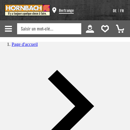
|
Bertrange
DE
FR
Page d'accueil