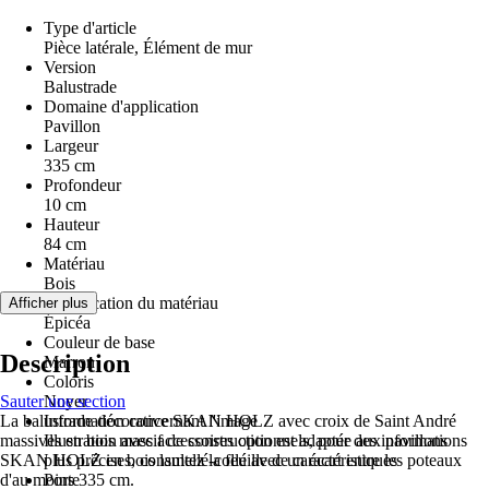
Type d'article
Pièce latérale, Élément de mur
Version
Balustrade
Domaine d'application
Pavillon
Largeur
335 cm
Profondeur
10 cm
Hauteur
84 cm
Matériau
Bois
Spécification du matériau
Afficher plus
Épicéa
Couleur de base
Description
Marron
Coloris
Sauter une section
Noyer
La balustrade décorative SKAN HOLZ avec croix de Saint André
Information concernant l'image
massives en bois massif de construction est adaptée aux pavillons
Illustration avec accessoires optionnels, pour des informations
SKAN HOLZ en bois lamellé-collé avec un écart entre les poteaux
plus précises, consultez la feuille de caractéristiques
d'au moins 335 cm.
Porte