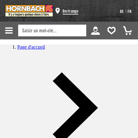
|
Bertrange
DE
FR
Page d'accueil