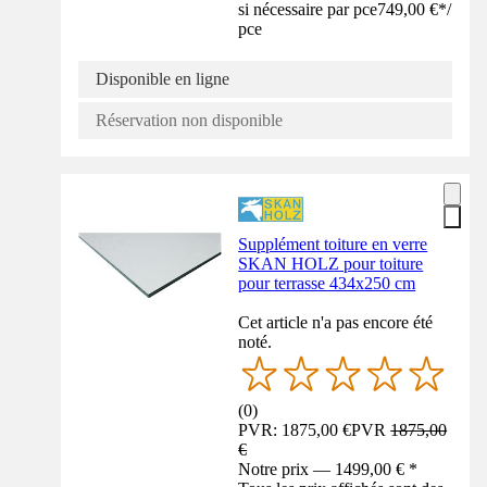
si nécessaire par pce
749,00 €
*
/
pce
Disponible en ligne
Réservation non disponible
Supplément toiture en verre
SKAN HOLZ pour toiture
pour terrasse 434x250 cm
Cet article n'a pas encore été
noté.
(
0
)
PVR: 1875,00 €
PVR
1875,00
€
Notre prix — 1499,00 € *