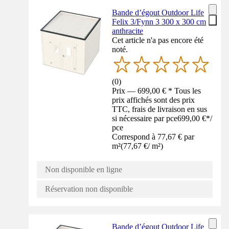
Bande d’égout Outdoor Life
Felix 3/Fynn 3 300 x 300 cm
anthracite
Cet article n'a pas encore été
noté.
(
0
)
Prix — 699,00 € * Tous les
prix affichés sont des prix
TTC, frais de livraison en sus
si nécessaire par pce
699,00 €
*
/
pce
Correspond à 77,67 € par
m²
(
77,67 €
/
m²
)
Non disponible en ligne
Réservation non disponible
Bande d’égout Outdoor Life