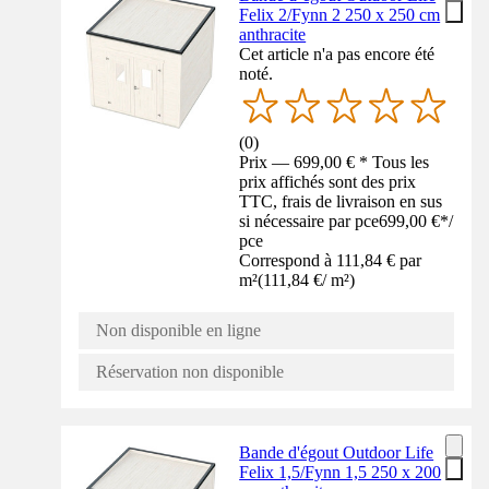
Felix 2/Fynn 2 250 x 250 cm
anthracite
Cet article n'a pas encore été
noté.
(
0
)
Prix — 699,00 € * Tous les
prix affichés sont des prix
TTC, frais de livraison en sus
si nécessaire par pce
699,00 €
*
/
pce
Correspond à 111,84 € par
m²
(
111,84 €
/
m²
)
Non disponible en ligne
Réservation non disponible
Bande d'égout Outdoor Life
Felix 1,5/Fynn 1,5 250 x 200