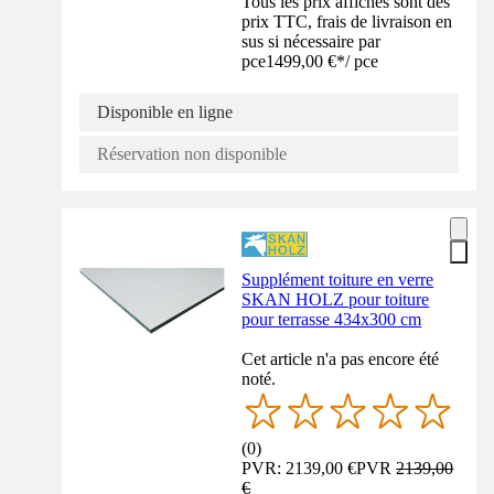
Tous les prix affichés sont des
prix TTC, frais de livraison en
sus si nécessaire par
pce
1499,00 €
*
/
pce
Disponible en ligne
Réservation non disponible
Supplément toiture en verre
SKAN HOLZ pour toiture
pour terrasse 434x300 cm
Cet article n'a pas encore été
noté.
(
0
)
PVR: 2139,00 €
PVR
2139,00
€