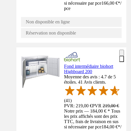
si nécessaire par pce
166,00 €
*
/
pce
Non disponible en ligne
Réservation non disponible
Fond intermédiaire biohort
Highboard 200
Moyenne des avis : 4.7 de 5
étoiles. 41 Avis clients.
(
41
)
PVR: 219,00 €
PVR
219,00 €
Notre prix — 184,00 € * Tous
les prix affichés sont des prix
TTC, frais de livraison en sus
si nécessaire par pce
184,00 €
*
/