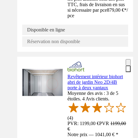
TTC, frais de livraison en sus
si nécessaire par pce
879,00 €
*
/
pce
Disponible en ligne
Réservation non disponible
Revêtement intérieur biohort
abri de jardin Neo 2D/4B
porte à deux vantaux
Moyenne des avis : 3 de 5
étoiles. 4 Avis clients.
(
4
)
PVR: 1199,00 €
PVR
1199,00
€
Notre prix — 1041,00 € *