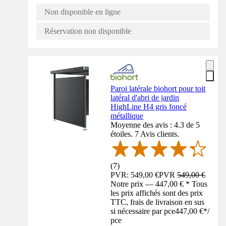
Non disponible en ligne
Réservation non disponible
Paroi latérale biohort pour toit
latéral d'abri de jardin
HighLine H4 gris foncé
métallique
Moyenne des avis : 4.3 de 5
étoiles. 7 Avis clients.
(
7
)
PVR: 549,00 €
PVR
549,00 €
Notre prix — 447,00 € * Tous
les prix affichés sont des prix
TTC, frais de livraison en sus
si nécessaire par pce
447,00 €
*
/
pce