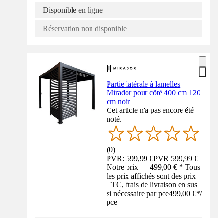
Disponible en ligne
Réservation non disponible
Partie latérale à lamelles
Mirador pour côté 400 cm 120
cm noir
Cet article n'a pas encore été
noté.
(
0
)
PVR: 599,99 €
PVR
599,99 €
Notre prix — 499,00 € * Tous
les prix affichés sont des prix
TTC, frais de livraison en sus
si nécessaire par pce
499,00 €
*
/
pce