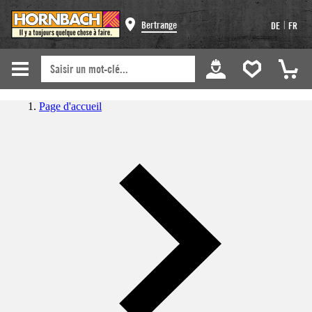
|
Bertrange
DE
FR
Page d'accueil