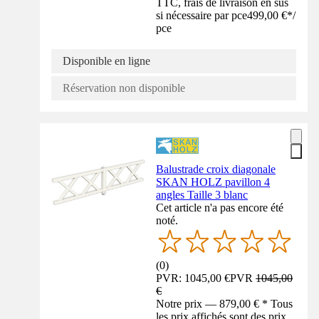
TTC, frais de livraison en sus
si nécessaire par pce
499,00 €
*
/
pce
Disponible en ligne
Réservation non disponible
Balustrade croix diagonale
SKAN HOLZ pavillon 4
angles Taille 3 blanc
Cet article n'a pas encore été
noté.
(
0
)
PVR: 1045,00 €
PVR
1045,00
€
Notre prix — 879,00 € * Tous
les prix affichés sont des prix