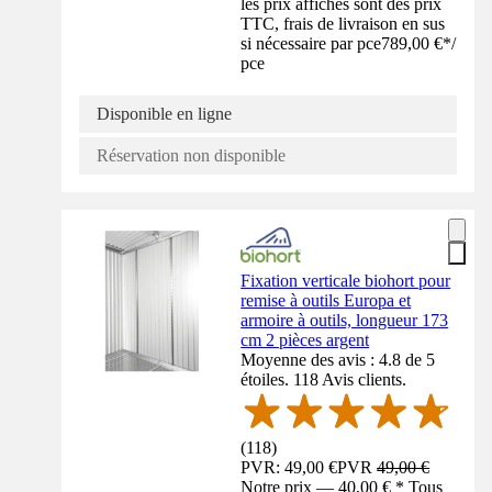
les prix affichés sont des prix
TTC, frais de livraison en sus
si nécessaire par pce
789,00 €
*
/
pce
Disponible en ligne
Réservation non disponible
Fixation verticale biohort pour
remise à outils Europa et
armoire à outils, longueur 173
cm 2 pièces argent
Moyenne des avis : 4.8 de 5
étoiles. 118 Avis clients.
(
118
)
PVR: 49,00 €
PVR
49,00 €
Notre prix — 40,00 € * Tous