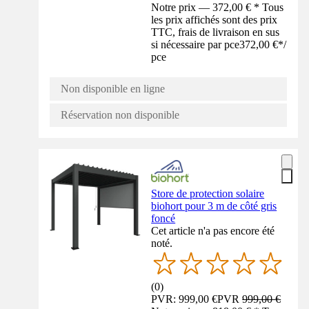
Notre prix — 372,00 € * Tous
les prix affichés sont des prix
TTC, frais de livraison en sus
si nécessaire par pce
372,00 €
*
/
pce
Non disponible en ligne
Réservation non disponible
Store de protection solaire
biohort pour 3 m de côté gris
foncé
Cet article n'a pas encore été
noté.
(
0
)
PVR: 999,00 €
PVR
999,00 €