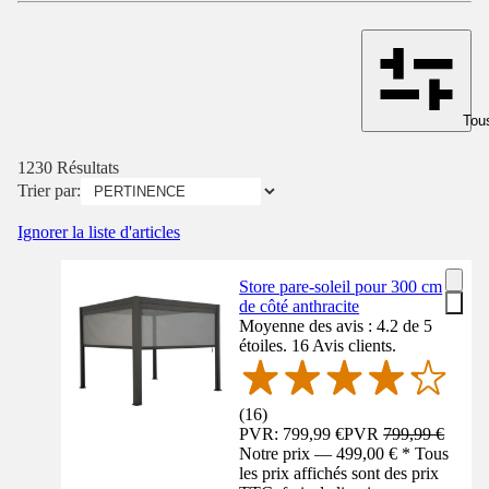
Tous
1230 Résultats
Trier par:
Ignorer la liste d'articles
Store pare-soleil pour 300 cm
de côté anthracite
Moyenne des avis : 4.2 de 5
étoiles. 16 Avis clients.
(
16
)
PVR: 799,99 €
PVR
799,99 €
Notre prix — 499,00 € * Tous
les prix affichés sont des prix