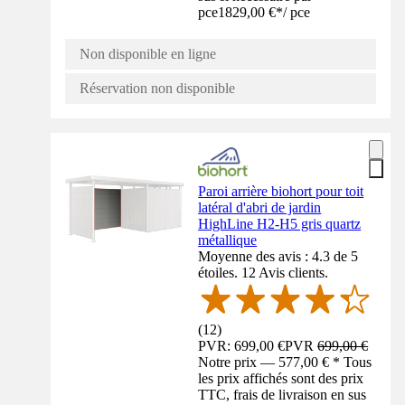
pce
1829,00 €
*
/
pce
Non disponible en ligne
Réservation non disponible
Paroi arrière biohort pour toit
latéral d'abri de jardin
HighLine H2-H5 gris quartz
métallique
Moyenne des avis : 4.3 de 5
étoiles. 12 Avis clients.
(
12
)
PVR: 699,00 €
PVR
699,00 €
Notre prix — 577,00 € * Tous
les prix affichés sont des prix
TTC, frais de livraison en sus