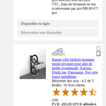
TTC, frais de livraison en sus
si nécessaire par pce
399,00 €
*
/
pce
Disponible en ligne
Réservation non disponible
Range-vélo biohort montage
mural pivotant pour abri de
jardin Avantgarde, Europa,
HighLine, Panorama, Neo gris
foncé métallique
Moyenne des avis : 4.5 de 5
étoiles. 10 Avis clients.
(
10
)
PVR: 499,00 €
PVR
499,00 €