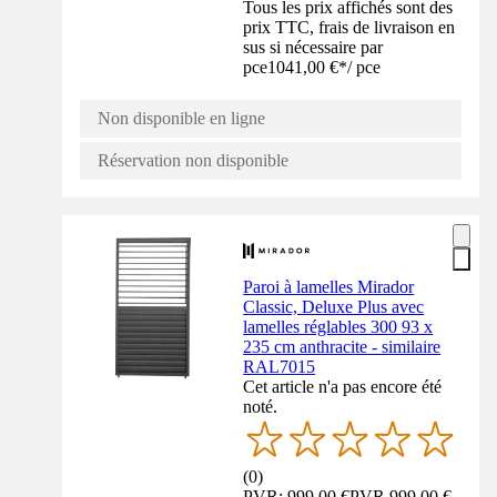
Tous les prix affichés sont des
prix TTC, frais de livraison en
sus si nécessaire par
pce
1041,00 €
*
/
pce
Non disponible en ligne
Réservation non disponible
Paroi à lamelles Mirador
Classic, Deluxe Plus avec
lamelles réglables 300 93 x
235 cm anthracite - similaire
RAL7015
Cet article n'a pas encore été
noté.
(
0
)
PVR: 999,00 €
PVR
999,00 €