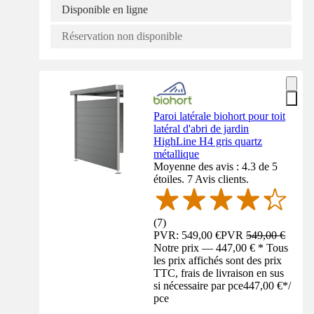
Disponible en ligne
Réservation non disponible
Paroi latérale biohort pour toit
latéral d'abri de jardin
HighLine H4 gris quartz
métallique
Moyenne des avis : 4.3 de 5
étoiles. 7 Avis clients.
(
7
)
PVR: 549,00 €
PVR
549,00 €
Notre prix — 447,00 € * Tous
les prix affichés sont des prix
TTC, frais de livraison en sus
si nécessaire par pce
447,00 €
*
/
pce