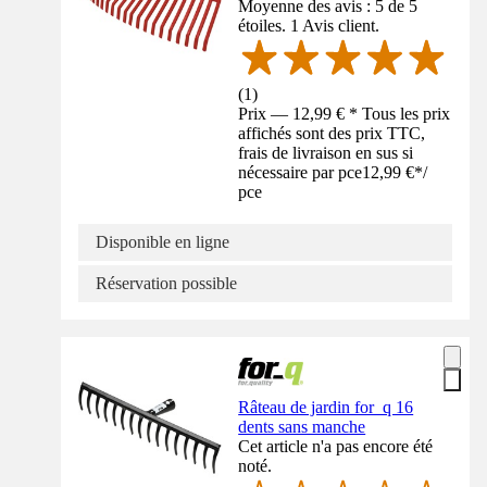
Moyenne des avis : 5 de 5
étoiles. 1 Avis client.
(
1
)
Prix — 12,99 € * Tous les prix
affichés sont des prix TTC,
frais de livraison en sus si
nécessaire par pce
12,99 €
*
/
pce
Disponible en ligne
Réservation possible
Râteau de jardin for_q 16
dents sans manche
Cet article n'a pas encore été
noté.