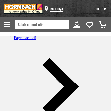
|
Bertrange
DE
FR
Page d'accueil