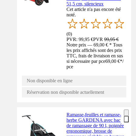
51,5 cm, silencieux
Cet article n'a pas encore été
noté.
(
0
)
PVR: 99,95 €
PVR
99,95 €
Notre prix — 69,00 € * Tous
les prix affichés sont des prix
TTC, frais de livraison en sus
si nécessaire par pce
69,00 €
*
/
pce
Non disponible en ligne
Réservation non disponible actuellement
Ramasse-feuilles et ramasse-
herbe GARDENA avec bac
de ramassage de 90 l, poignée
ergonomique, brosse de