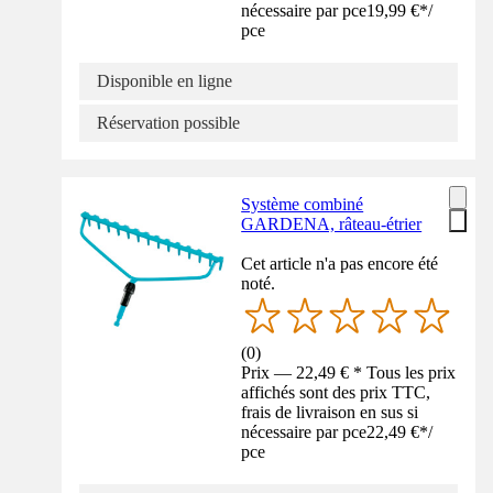
nécessaire par pce
19,99 €
*
/
pce
Disponible en ligne
Réservation possible
Système combiné
GARDENA, râteau-étrier
Cet article n'a pas encore été
noté.
(
0
)
Prix — 22,49 € * Tous les prix
affichés sont des prix TTC,
frais de livraison en sus si
nécessaire par pce
22,49 €
*
/
pce