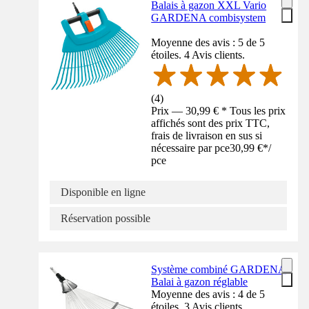
Balais à gazon XXL Vario
GARDENA combisystem
Moyenne des avis : 5 de 5
étoiles. 4 Avis clients.
(
4
)
Prix — 30,99 € * Tous les prix
affichés sont des prix TTC,
frais de livraison en sus si
nécessaire par pce
30,99 €
*
/
pce
Disponible en ligne
Réservation possible
Système combiné GARDENA
Balai à gazon réglable
Moyenne des avis : 4 de 5
étoiles. 3 Avis clients.