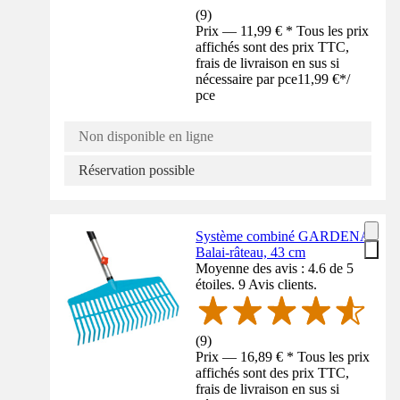
(
9
)
Prix — 11,99 € * Tous les prix
affichés sont des prix TTC,
frais de livraison en sus si
nécessaire par pce
11,99 €
*
/
pce
Non disponible en ligne
Réservation possible
Système combiné GARDENA
Balai-râteau, 43 cm
Moyenne des avis : 4.6 de 5
étoiles. 9 Avis clients.
(
9
)
Prix — 16,89 € * Tous les prix
affichés sont des prix TTC,
frais de livraison en sus si