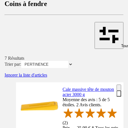
Coins à fendre
Tous
7 Résultats
Trier par:
Ignorer la liste d'articles
Cale massive tête de mouton
acier 3000 g
Moyenne des avis : 5 de 5
étoiles. 2 Avis clients.
(
2
)
Prix — 25,99 € * Tous les prix