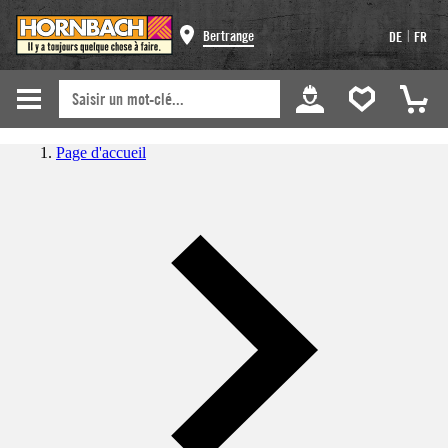
|
Bertrange
DE
FR
Page d'accueil