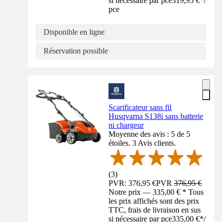
si nécessaire par pce
319,95 €
*
/
pce
Disponible en ligne
Réservation possible
Scarificateur sans fil
Husqvarna S138i sans batterie
ni chargeur
Moyenne des avis : 5 de 5
étoiles. 3 Avis clients.
(
3
)
PVR: 376,95 €
PVR
376,95 €
Notre prix — 335,00 € * Tous
les prix affichés sont des prix
TTC, frais de livraison en sus
si nécessaire par pce
335,00 €
*
/