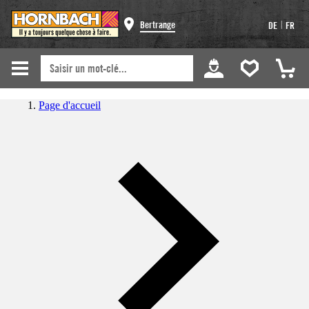
|
Bertrange
DE
FR
Page d'accueil