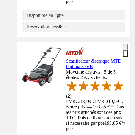
pce
Disponible en ligne
Réservation possible
Scarificateur électrique MTD
Optima 37VE
Moyenne des avis : 5 de 5
étoiles. 2 Avis clients.
(
2
)
PVR: 219,99 €
PVR
219,99 €
Notre prix — 193,85 € * Tous
les prix affichés sont des prix
TTC, frais de livraison en sus
si nécessaire par pce
193,85 €
*
/
pce