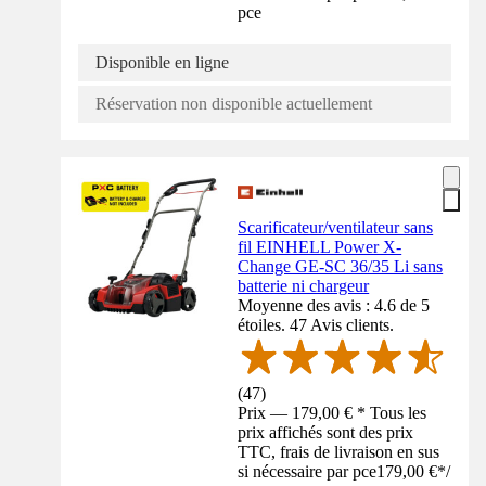
pce
Disponible en ligne
Réservation non disponible actuellement
Scarificateur/ventilateur sans
fil EINHELL Power X-
Change GE-SC 36/35 Li sans
batterie ni chargeur
Moyenne des avis : 4.6 de 5
étoiles. 47 Avis clients.
(
47
)
Prix — 179,00 € * Tous les
prix affichés sont des prix
TTC, frais de livraison en sus
si nécessaire par pce
179,00 €
*
/