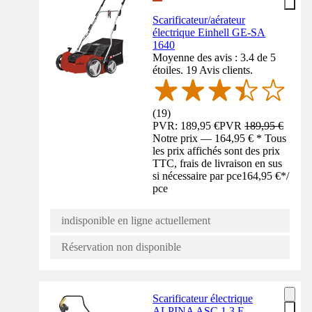
Scarificateur/aérateur
électrique Einhell GE-SA
1640
Moyenne des avis : 3.4 de 5
étoiles. 19 Avis clients.
(
19
)
PVR: 189,95 €
PVR
189,95 €
Notre prix — 164,95 € * Tous
les prix affichés sont des prix
TTC, frais de livraison en sus
si nécessaire par pce
164,95 €
*
/
pce
indisponible en ligne actuellement
Réservation non disponible
Scarificateur électrique
ALPINA ASC 1.3 E